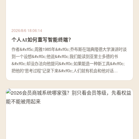
2026/8/6 18:06:14
个人AI如何重写智能终端？
作者&#xff5c;周雅1985年&#xff0c;乔布斯在瑞典隆德大学演讲时谈
到一个设想&#xff0c;他说&#xff0c;我们能读到亚里士多德的书
&#xff0c;却没办法向他提问&#xff0c;如果能造一种新工具&#xff0c;
把他的“思考过程”记录下来&#xff0c;人们就有机会和他对话…