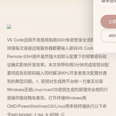
联系咨
企业文
网站功
服务流
域名服
立
技术实
网站后
400
VS Code远程开发极简指南SSH免密登录全流程与深度
排错每次连接远程服务器都要输入密码VS Code的
Remote-SSH插件虽然强大但默认配置下的频繁密码验
证确实影响开发效率。本文将带你用3分钟完成密钥对配
置彻底告别密码输入同时解决90%开发者首次配置时遇
到的典型问题。1. 密钥对生成跨平台统一方案无论是
Windows还是Linux/macOS密钥生成的原理完全相同只
是操作路径略有差异。打开终端Windows用
CMD/PowerShellmacOS/Linux用系统终端执行以下命
令ssh-keygen -t rsa -b 4096 -C