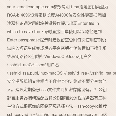
your_emailexample.com参数说明-t rsa指定密钥类型为
RSA-b 4096设置密钥长度为4096位安全性更高-C添加
注释标识通常用邮箱关键操作提示出现Enter file in
which to save the key时直接回车使用默认路径遇到
Enter passphrase提示时建议留空否则每次使用密钥仍
需输入短语生成完成后各平台密钥存储位置如下操作系
统私钥路径公钥路径WindowsC:\Users\用户名
\.ssh\id_rsaC:\Users\用户名
\.ssh\id_rsa.pubLinux/macOS~/.ssh/id_rsa~/.ssh/id_rsa.p
安全提醒私钥文件相当于数字身份证绝对不要分享给他
人。建议定期备份.ssh文件夹到加密存储设备。2. 公钥
部署服务器端精准配置将公钥部署到远程服务器有三种
主流方式根据你的网络环境选择方法一ssh-copy-id推荐
ssh-copy-id -i ~/.ssh/id_rsa.pub usernameserver_ip这