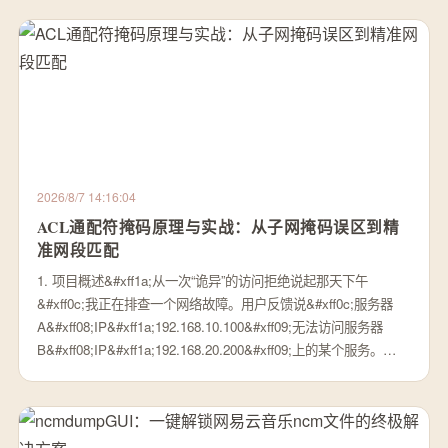
2026/8/7 14:16:04
ACL通配符掩码原理与实战：从子网掩码误区到精
准网段匹配
1. 项目概述&#xff1a;从一次“诡异”的访问拒绝说起那天下午
&#xff0c;我正在排查一个网络故障。用户反馈说&#xff0c;服务器
A&#xff08;IP&#xff1a;192.168.10.100&#xff09;无法访问服务器
B&#xff08;IP&#xff1a;192.168.20.200&#xff09;上的某个服务。…