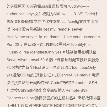
的失败原因务必确保.ssh目录权限为700drwx------
authorized_keys文件权限为600-rw-------3. VS Code终
极配置SSH配置文件优化在本地.ssh/config文件中添加
以下内容没有则新建Host my_remote_server
HostName server_ip_or_domain User your_username
Port 22 # 默认SSH端口如修改需对应 IdentityFile
~/.ssh/id_rsa IdentitiesOnly yes # 强制使用密钥认证
ServerAliveInterval 60 # 防止连接超时配置技巧多服务
器环境时为每个Host设置不同别名通过IdentitiesOnly
yes避免SSH尝试其他认证方式ServerAliveInterval可解
决连接自动断开问题在VS Code中安装Remote - SSH
扩展按CtrlShiftP调出命令面板输入Remote-SSH:
Connect to Host选择配置好的主机别名4. 高频故障排查
手册4.1 连接时报REMOTE HOST IDENTIFICATION