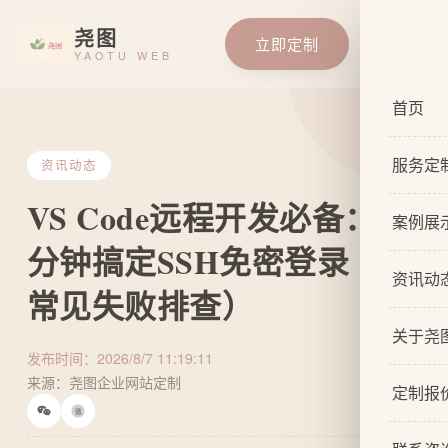
尧图
立即定制
YAOTU WEB
首页
服务定
资讯动态
VS Code远程开发必备：3
服务总
案例展
分钟搞定SSH免密登录（附
基础企
资讯动
常见失败排查）
响应式
关于尧
自适应
发布时间：2026/8/7 11:19:11
来源：尧图企业网站定制
关于我
网站原
定制报
微
设计团
网站U