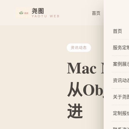
尧图
首页
服务定制
YAOTU WEB
首页
服务定
资讯动态
Mac M
服务总
案例展
基础企
资讯动
从Objec
响应式
关于尧
自适应
进
关于我
网站原
定制报
设计团
网站U