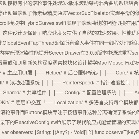
滚动模拟有限的滚轮事件处理3.x版本滚动架构混合曲线系统结
动量滚动子像素级精度通过VectorSubPixelator实现平
roll模块中HybridCurves.swift实现了滚动曲线的智能切
。这种设计既保证了响应速度又提供了自然的减速效果。性能优化
lobalEventTapThread确保所有输入事件在同一线程处
存管理渲染性能提升ScreenDrawer在3.0.5版本中通过重写sen
载和UI刷新架构深度洞察模块化设计哲学Mac Mouse Fi
pp/ # 主应用UI层 ├── Helper/ # 后台服务核心 │ ├── Core/ # 
ll/ # 滚动处理系统 │ │ ├── PointerSpeed/ # 指针速度控制 │
── Shared/ # 共享组件 │ ├── Config/ # 配置管理系统 │ ├── A
─ IOKit/ # 底层IO交互 └── Localization/ # 多语言
处理滚轮事件而Buttons模块专注于按钮事件这种分离确保了系
g目录下的ReactiveConfig.swift展示了现代响应式配置管理的
 var observers: [String: [(Any?) - Void]] [:] func observeT(keyP