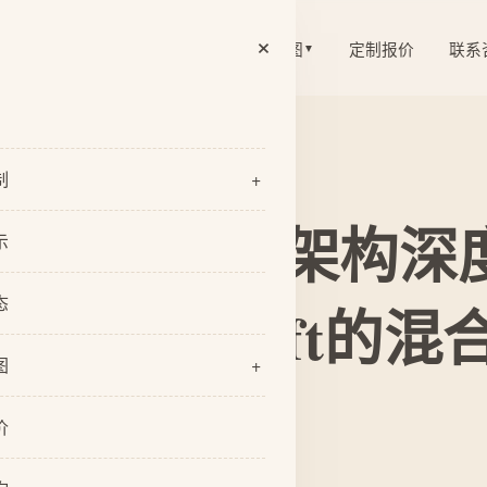
×
案例展示
资讯动态
关于尧图
定制报价
联系
▼
▼
制
+
ouse Fix技术架构
览
示
业官网定制
态
tive-C到Swift
网站开发
图
+
网站定制
们
型设计
价
队
I设计