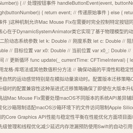
tonNumber)) { // 处理按钮事件 handleButtonEvent(event, bu
h(buttonNumber)) { return event; // 传递原始事件 } else { re
传递其他所有事件 }这种机制允许Mac Mouse Fix在需要时完全控制
于DynamicSystemAnimator类它实现了基于物理模型的动画
// 二阶动态系统参数 let k: Double // 刚度系数 let c: Double // 
ble // 目标位置 var x0: Double // 当前位置 var x0_: Double /
/ 更新循环 func update(_ currentTime: CFTimeInterval) { let
使用龙格-库塔法或其他数值积分方法 // 确保动画的平滑性和稳定性
然的运动感觉特别是在模拟动量滚动时。配置版本迁移策略Confi
升级时的配置兼容性这种渐进式迁移策略确保了即使在大版本升
ac Mouse Fix需要处理macOS不同版本的系统API差异辅助
沙箱限制适配macOS沙箱环境下的文件访问限制Apple Sili
的Core Graphics API性能与稳定性平衡在性能优化方面
e优先级管理和线程优化减少延迟内存泄漏预防使用Swift的自动引用计数