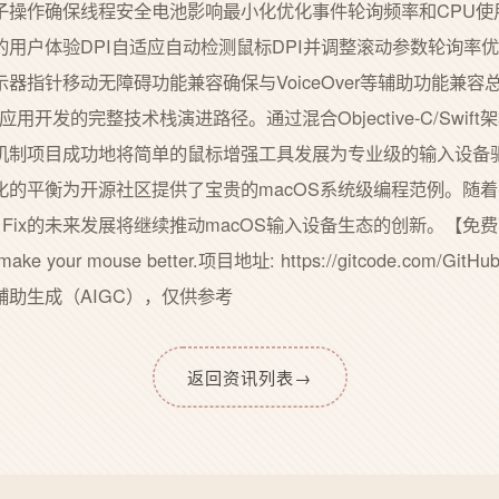
子操作确保线程安全电池影响最小化优化事件轮询频率和CPU使
用户体验DPI自适应自动检测鼠标DPI并调整滚动参数轮询率
针移动无障碍功能兼容确保与VoiceOver等辅助功能兼容总结Mac 
用开发的完整技术栈演进路径。通过混合Objective-C/Swi
机制项目成功地将简单的鼠标增强工具发展为专业级的输入设备
衡为开源社区提供了宝贵的macOS系统级编程范例。随着Swift Con
 Fix的未来发展将继续推动macOS输入设备生态的创新。【免费下载链
o make your mouse better.项目地址: https://gitcode.com/GitHu
辅助生成（AIGC），仅供参考
返回资讯列表
→