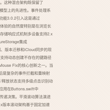
语言调用。这种混合架构既保留了
代并发模型上的先进性。事件处理系
能3.0.2引入这是通过
滚动体验的自然度特别是在浏览长
置存储响应式机制多设备支持2.x
eStorage集成
存储、版本迁移和iCloud同步的现
访问机制支持动态创建不存在的键路径
se Fix的核心创新之一。当
x通知这背后是复杂的事件拦截和重映射
按下/释放状态支持多级点击识别动
ttons.swift中
事件传递决策。平滑滚动算法演进
化2.x版本滚动架构基于固定加速