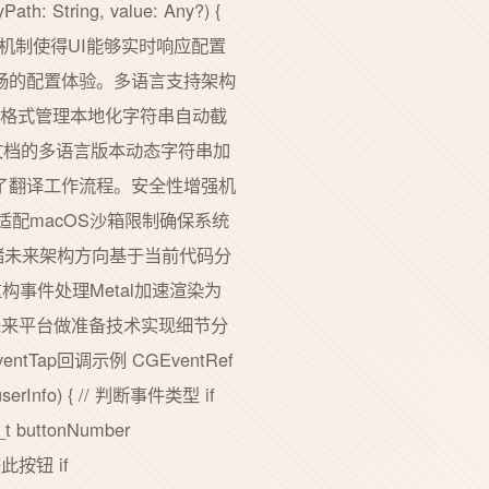
 String, value: Any?) {
 }这种响应式机制使得UI能够实时响应配置
畅的配置体验。多语言支持架构
ngs格式管理本地化字符串自动截
支持技术文档的多语言版本动态字符串加
了翻译工作流程。安全性增强机
性适配macOS沙箱限制确保系统
存储未来架构方向基于当前代码分
模型重构事件处理Metal加速渲染为
未来平台做准备技术实现细节分
ap回调示例 CGEventRef
*userInfo) { // 判断事件类型 if
t buttonNumber
获此按钮 if