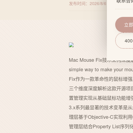
联系咨
发布时间：2026/8/6 20:13:37
来源
企业文
网站功
服务流
域名服
立
技术实
网站后
400
Mac Mouse Fix技术架构深度解
simple way to make your mo
Fix作为一款革命性的鼠标增
三个维度深度解析这款开源项目的
置管理实现从基础鼠标功能增强到
3.x系列最显著的技术变革是从纯O
理层基于Objective-C实现
管理层结合Property List