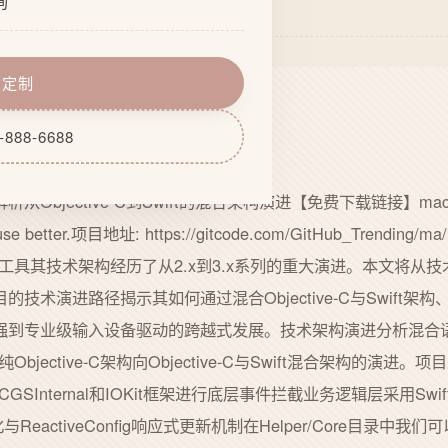
询
：尧图企业网站定制
化
能开发
程
务器配套
即定制
力
期维护
-888-6688
析从Objective-C到Swift的混合架构演进【免费下载链接】mac-mouse
use better.项目地址: https://gitcode.com/GitHub_Trending/m
强工具其技术架构经历了从2.x到3.x系列的重大演进。本文将从
技术演进路径揭示其如何通过混合Objective-C与Swift
专业级输入设备驱动的跨越式发展。技术架构演进分析混合语言架构设
bjective-C架构向Objective-C与Swift混合架构的演
利用CGSInternal和IOKit框架进行底层事件拦截业务逻辑层采用
序列化与ReactiveConfig响应式更新机制在Helper/Core目录