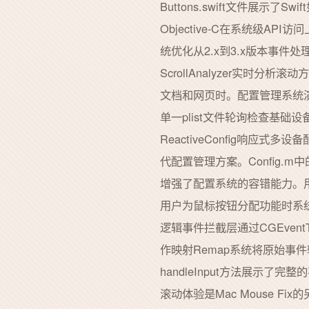
Buttons.swift文件展示了
Objective-C在系统级
统优化从2.x到3.x版本事件
ScrollAnalyzer实
文档和网页时。配置管理系统演进
单一plist文件轮询检查基础设备
ReactiveConfig响应式
代配置管理方案。Config.m中
增强了配置系统的容错能力。用
用户为鼠标按钮分配功能时系统会显示B
逻辑事件拦截层通过CGEven
作映射Remap系统将原始事件
handleInput方法展
滚动体验是Mac Mouse F