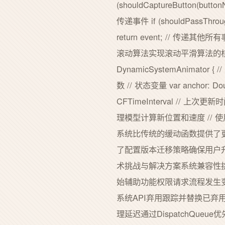
(shouldCaptureButton(but
传递事件 if (shouldPassThroug
return event; // 
滚动算法实现滚动平滑算法的核心在
DynamicSystemAnimator { 
数 // 状态变量 var anchor: Dou
CFTimeInterval // 上次更新时间 /
理模型计算新位置和速度 // 
系统比传统的缓动函数提供了更自
了配置版本迁移策略确保用户
术挑战与解决方案系统兼容性挑战M
始辅助功能权限请求流程发生变化
系统API弃用跟踪并替换已弃用
理延迟通过DispatchQueu