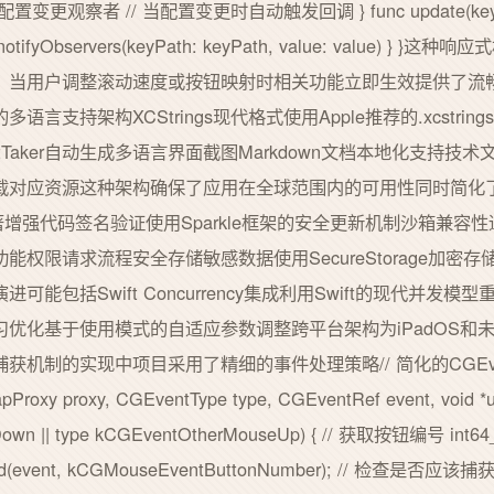
// 注册配置变更观察者 // 当配置变更时自动触发回调 } func update(keyPath:
yObservers(keyPath: keyPath, value: value) }
。当用户调整滚动速度或按钮映射时相关功能立即生效提供了流
言支持架构XCStrings现代格式使用Apple推荐的.xcstri
reenshotTaker自动生成多语言界面截图Markdown文档本地化
载对应资源这种架构确保了应用在全球范围内的可用性同时简化
显著增强代码签名验证使用Sparkle框架的安全更新机制沙箱兼容
权限请求流程安全存储敏感数据使用SecureStorage加密
构演进可能包括Swift Concurrency集成利用Swift的现代并发
优化基于使用模式的自适应参数调整跨平台架构为iPadOS和
制的实现中项目采用了精细的事件处理策略// 简化的CGEventT
pProxy proxy, CGEventType type, CGEventRef event, void 
own || type kCGEventOtherMouseUp) { // 获取按钮编号 int64_
ield(event, kCGMouseEventButtonNumber); // 检查是否应该捕