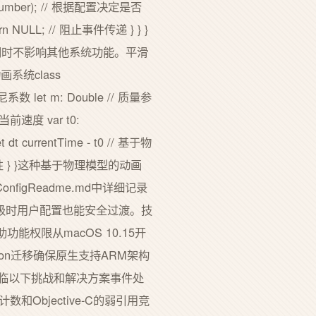
ttonNumber); // 根据配置决定是否
turn NULL; // 阻止事件传递 } } }
特定按钮同时不影响其他系统功能。平滑
系统class
阻尼系数 let m: Double // 质量参
/ 当前速度 var t0:
 dt currentTime - t0 // 基于物
 } }这种基于物理模型的动画
gReadme.md中详细记录
级时用户配置也能安全过渡。技
功能权限从macOS 10.15开
con迁移确保原生支持ARM架构
项目面临以下挑战和解决方案事件处
和Objective-C的弱引用竞