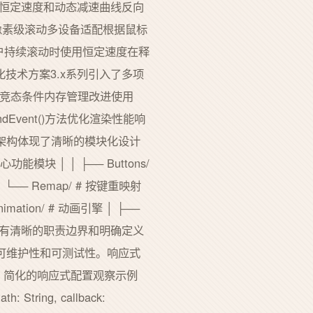
合恒定速度和动态减速曲线反向
滑的像素级滚动多设备适配根据鼠标
换在用户持续滚动时使用恒定速度在释
技术方案3.x系列引入了多项
理避免竞态条件内存管理改进使用
dEvent()方法优化渲染性能响
x的架构体现了清晰的模块化设计
核心功能模块 │ │ ├── Buttons/
 │ └── Remap/ # 按键重映射
nimation/ # 动画引擎 │ ├──
支持每个模块都有清晰的职责边界和明确定义
统的可维护性和可测试性。响应式
实现// 简化的响应式配置观察示例
ath: String, callback: