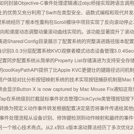
Swift如何封装Objective-C事件处理逻辑通过objc桥接实现跨
API访问上的优势又充分利用了Swift在类型安全、函数式编程和现
处理系统经历了根本性重构在Scroll模块中项目实现了反向滚动停止功
时分析滚动方向和速度动态调整动量滚动曲线实现的。该功能显著提升了
Shared/Config目录展示了配置系统的完整演进路径版本配
识别3.0.3分层配置系统KVO观察者模式动态设备管理3.0.4Secur
多设备配置同步配置系统从简单的Property List存储演进为支持安全
的coolKeyPathAPI提供了比Apple KVC更健壮的键路径
户体验对比分析按钮映射系统的技术实现按钮捕获机制是Mac Mou
utton X is now captured by Mac Mouse Fi
tTap在系统级别拦截鼠标事件状态管理ClickCycle类管理按钮
转换为预定义动作事件转发根据配置决定是否将事件传递给其他应用在Bu
示了完整的事件处理流程从设备识别、修饰键检测到动作映射和最终的
ix的另一个核心技术亮点。从2.x到3.x版本滚动算法经历了多次优