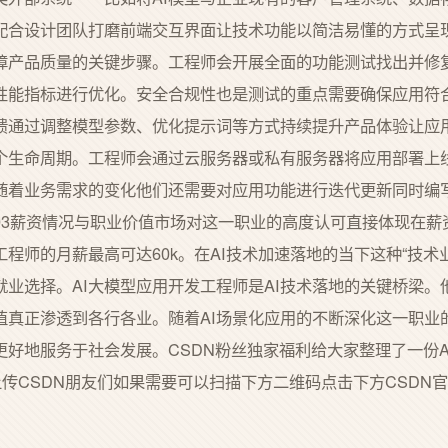
配合设计团队打磨前端交互界面让技术功能以简洁易懂的方式呈
障产品质量的关键步骤。工程师会开展全面的功能测试找出并修
性能指标进行优化。安全合规性也是测试的重点需要确保应用符
馈通过调整模型参数、优化提示词等方式持续提升产品体验让应
个生命周期。工程师会通过云服务器或私有服务器将应用部署上
随着业务需求的变化他们还需要对应用功能进行迭代更新同时编
03薪资情况与职业价值市场对这一职业的高度认可直接体现在薪
工程师的月薪最高可达60k。在AI技术加速落地的当下这种“技术
就业选择。AI大模型应用开发工程师是AI技术落地的关键桥梁。
值真正渗透到各行各业。随着AI场景化应用的不断深化这一职业
更好地服务于社会发展。CSDN粉丝独家福利给大家整理了一份
经上传CSDN朋友们如果需要可以扫描下方二维码点击下方CSD