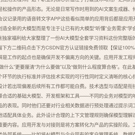
轻松操作的产品形态。无论是日常写作时用到的AI文案生成器、
会议记录用的语音转文字APP这些看似简单的应用背后都是应用
造全新的大模型而是专注于让已有的大模型“听懂”业务需求“学
丝独家福利给大家整理了一份AI大模型全套学习资料这份完整版的
描下方二维码点击下方CSDN官方认证链接免费领取【保证100%
解是工作的起点也是确保开发不偏离方向的关键。应用开发工程
做什么”更要厘清“为什么要做”以及“做到什么程度算合格”。在
个环节的执行标准并评估技术实现的可行性同时定义清晰的核心
设计若出现偏差后续所有工作都可能白费。技术选型与适配是衔
择合适的基础大模型、开发框架和工具——不同的业务对模型的
品的表现。同时他们还要对行业相关数据进行预处理通过提示词
地适配具体业务。此外设计合理的上下文管理规则确保模型理解
重要内容。应用开发与对接则是将方案转化为产品的实操阶段。
类外部系统——比如将AI模型与企业现有的客户管理系统、数据