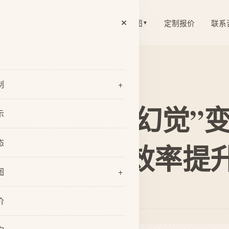
×
案例展示
资讯动态
关于尧图
定制报价
联系
▼
▼
制
+
术：让AI从“幻觉”变
览
示
业官网定制
态
晖案例证明效率提升
网站开发
图
+
网站定制
：尧图企业网站定制
们
型设计
价
队
I设计