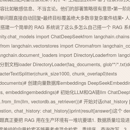
成不当内容比如敏感信息、不当言论。他们的部署策略很有意思•第一
单问题直接自动回复•最终目标覆盖绝大多数非复杂案件结果• 人工
5 搭建一个简单的 RAG 系统说了这么多怎么自己搭一个 RAG 系统用
ty.chat_models import ChatDeepSeekfrom langchain.chains
nfrom langchain.vectorstores import Chromafrom langchain_
chain.document_loaders import DirectoryLoaderfrom langchai
分割文档loader DirectoryLoader(faq_documents, glob**/*.txt)
aracterTextSplitter(chunk_size1000, chunk_overlap0)texts
ents(documents)# 创建向量数据库embeddings DeepSeekEmbedding
xts, embeddingembeddings)# 初始化LLM和QA链llm ChatDeepSe
in.from_llm(llm, vectordb.as_retriever())# 开始对话chat_hi
uestion, chat_history: chat_history})print(result[an
问题真正要把 RAG 用在生产环境有一堆坑要填1. 数据质量垃
精度单纯的向量检索不够要考虑混合检索、重排序、查询改写。3.