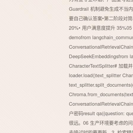
Guardrail 机制避免生
要自己确认答案•第二阶段对简
20%• 用户满意度提升 35%0
demofrom langchain_communi
ConversationalRetrievalChai
DeepSeekEmbeddingsfrom lang
CharacterTextSplitter# 加载并
loader.load()text_splitter Ch
text_splitter.split_docum
Chroma.from_documents(te
ConversationalRetrievalCha
户密码result qa({question: q
很远。06 生产环境要考虑的
去噪过时的要更新。2. 检索