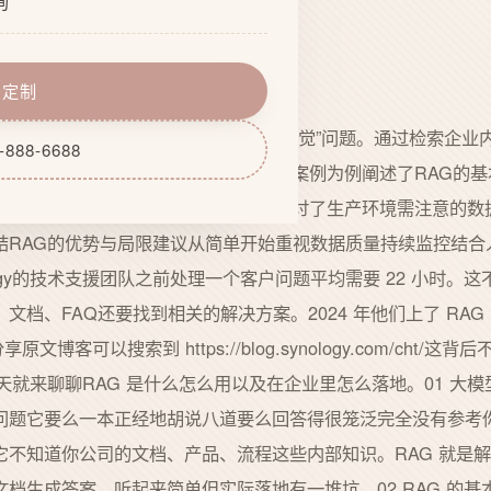
询
化
能开发
程
务器配套
即定制
力
期维护
技术旨在解决大模型知识局限导致的“幻觉”问题。通过检索企业
-888-6688
晖技术支援团队将响应时间压缩20倍的案例为例阐述了RAG的
Chain搭建简单RAG系统的代码示例并探讨了生产环境需注意的
结RAG的优势与局限建议从简单开始重视数据质量持续监控结合
logy的技术支援团队之前处理一个客户问题平均需要 22 小时。
档、FAQ还要找到相关的解决方案。2024 年他们上了 RAG 
文博客可以搜索到 https://blog.synology.com/cht
天就来聊聊RAG 是什么怎么用以及在企业里怎么落地。01 大
问题它要么一本正经地胡说八道要么回答得很笼泛完全没有参考
它不知道你公司的文档、产品、流程这些内部知识。RAG 就是
档生成答案。听起来简单但实际落地有一堆坑。02 RAG 的基本