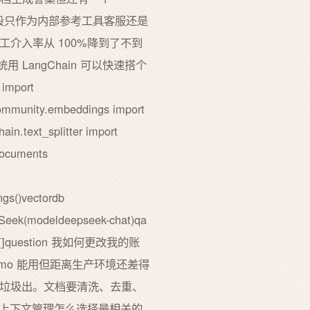
阶段只作为内部参考工具客服还是
介入率从 100%降到了不到
 LangChain 可以快速搭个
 import
community.embeddings import
n.text_splitter import
documents
s()vectordb
ek(modeldeepseek-chat)qa
story []question 我如何更改我的账
swer])这个 demo 能用但距离生产环境还差得
圾进垃圾出。文档要清洗、去重、
 上下文管理怎么选择最相关的