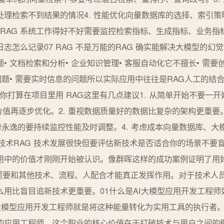
处理检索不到结果的情况4. 性能优化向量数据库的选择、索引
道 RAG 系统工作得好不好需要监控检索指标、生成指标、业务指
志怎么记录07 RAG 不是万能的RAG 确实能解决大模型的幻
 文档检索和分析• 企业知识管理• 客服自动化它不擅长• 需要
问题• 需要实时信息的问题所以实际应用中往往是RAG人工的结合
果你打算在项目里用 RAG这里有几点建议1. 从简单开始不要一
心价值再逐步优化。2. 重视数据质量好的数据比复杂的架构更重
一劳永逸的要持续监控性能及时调整。4. 考虑成本向量数据库、大
技术RAG 技术发展很快但要评估新技术是否适合你的场景不要盲目
用中的价值才刚刚开始被认识。像群晖这样的成功案例证明了用好
它需要和其他技术、流程、人配合才能真正发挥作用。对于技术人员
用比盲目追新技术更重要。01什么是AI大模型应用开发工程师
I大模型应用开发工程师就是将这种能量转化为实用工具的执行者。
务的应用工程师。这个职业的核心价值在于打破技术与用户之间的