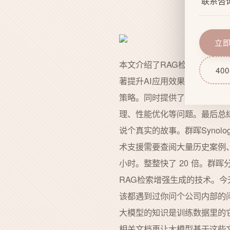
联系咨
企业文
网站功
服务流
域名服
立
技术实
网站后
本文介绍了RAG检索增强生成
400
著提升AI应用效果。文章以群
策略。同时提供了使用Lang
理、性能优化等问题。最后总
说个真实的故事。群晖Syno
术支援需要查阅大量历史案例、文
小时。整整快了 20 倍。群晖分享原
RAG检索增强生成的技术。今
该都遇到过你问个公司内部的
大模型的知识是训练数据里的
相关文档再让大模型基于这些文