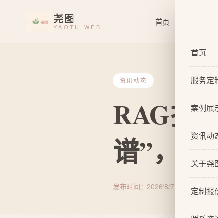
尧图
首页
服务定制
YAOTU WEB
首页
服务定
资讯动态
RAG技
服务总
案例展
基础企
资讯动
谱”，群
响应式
关于尧
自适应
发布时间：2026/8/7 1:34:46
来源
关于我
网站原
定制报
设计团
网站U