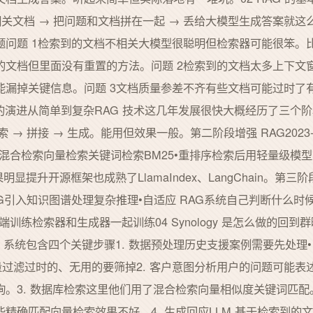
相关文档 → 把问题和文档拼在一起 → 丢给大模型生成答案就
题问题 1检索到的文档不相关大模型很聪明但检索器可能很笨。
的文档但里面没有重置的方法。问题 2检索到的文档太多上下文
能漏掉关键信息。问题 3文档质量参差不齐有些文档可能过时了
 的演进从简单到复杂RAG 技术这几年发展很快大概经历了三个阶段第
 → 拼接 → 生成。能用但效果一般。第二阶段增强 RAG2023
混合检索向量检索关键词检索BM25•重排序检索后用轻量级模
显提升开源框架也成熟了LlamaIndex、LangChain。第三阶段前
G引入知识图谱处理复杂推理•自适应 RAG系统自己判断什么时候
训练检索器和生成器一起训练04 Synology 是怎么做的回到
 系统包含四个关键步骤1. 数据预处理历史支援案例需要先处理•
量过滤过时的、无用的要筛掉2. 客户意图分析用户的问题可能
询。3. 数据库检索这里他们用了混合检索向量相似度关键词匹
精确匹配向量检索效果不好。4. 生成回应LLM 基于检索到的