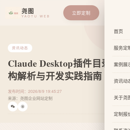
尧图
立即定制
YAOTU WEB
首页
服务定
资讯动态
Claude Desktop插件目录架
服务总
案例展
构解析与开发实践指南
基础企
资讯动
响应式
发布时间：2026/8/9 19:45:27
关于尧
来源：尧图企业网站定制
自适应
微
关于我
网站原
定制报
设计团
网站U