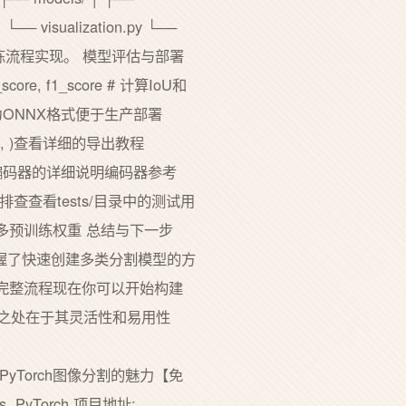
│ └── visualization.py └──
完整的训练流程实现。 模型评估与部署
core, f1_score # 计算IoU和
好的模型导出为ONNX格式便于生产部署
rsion11, )查看详细的导出教程
模型和编码器的详细说明编码器参考
题排查查看tests/目录中的测试用
取更多预训练权重 总结与下一步
已经掌握了快速创建多类分割模型的方
完整流程现在你可以开始构建
之处在于其灵活性和易用性
ok亲手体验PyTorch图像分割的魅力【免
nes. PyTorch.项目地址: