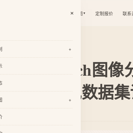
×
案例展示
资讯动态
关于尧图
定制报价
联系
▼
▼
制
+
握PyTorch图像
览
示
业官网定制
态
实战城市景观数据集
网站开发
图
+
网站定制
：尧图企业网站定制
们
型设计
价
队
I设计