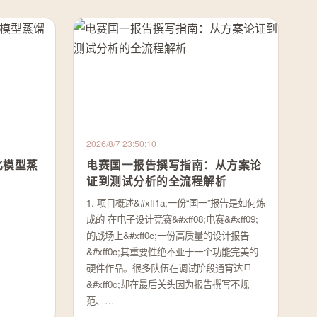
2026/8/7 23:50:10
化模型蒸
电赛国一报告撰写指南：从方案论
证到测试分析的全流程解析
1. 项目概述&#xff1a;一份“国一”报告是如何炼
成的 在电子设计竞赛&#xff08;电赛&#xff09;
的战场上&#xff0c;一份高质量的设计报告
&#xff0c;其重要性绝不亚于一个功能完美的
硬件作品。很多队伍在调试阶段通宵达旦
&#xff0c;却在最后关头因为报告撰写不规
范、…