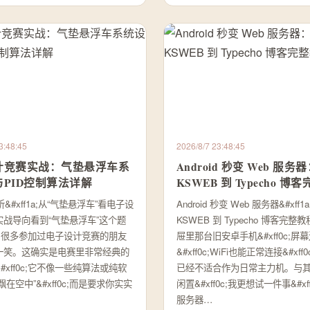
3:48:45
2026/8/7 23:48:45
计竞赛实战：气垫悬浮车系
Android 秒变 Web 服务
PID控制算法详解
KSWEB 到 Typecho 博
析&#xff1a;从“气垫悬浮车”看电子设
Android 秒变 Web 服务器&#xff1
实战导向看到“气垫悬浮车”这个题
KSWEB 到 Typecho 博客完整教
f0c;很多参加过电子设计竞赛的朋友
屉里那台旧安卓手机&#xff0c;屏
一笑。这确实是电赛里非常经典的
&#xff0c;WiFi也能正常连接&#xf
#xff0c;它不像一些纯算法或纯软
已经不适合作为日常主力机。与
飘在空中”&#xff0c;而是要求你实实
闲置&#xff0c;我更想试一件事&#xf
服务器…