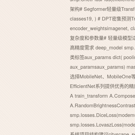
架构# Segformer轻量级Transfor
classes19, ) # DPT密集预测Tra
encoder_weightsimag
复杂度和参数量# 轻量级模型适合移动设备 
高精度需求 deep_model smp
类标签aux_params dict( pooling
aux_paramsaux_param
选择MobileNet、Mobile
EfficientNet系列提供优秀的精
A train_transform A.Compose
A.RandomBrightnessC
smp.losses.DiceLoss(modemul
smp.losses.LovaszLoss(mo
系统项目结构建议cityscape_segment