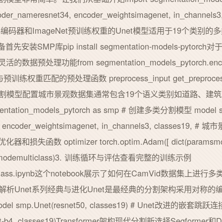
der_nameresnet34, encoder_weightsimagenet, in_channe
4编码器和ImageNet预训练权重的Unet模型适用于19个类别的
装SMP库pip install segmentation-models-pyt
处理功能from segmentation_models_pytorch.encode
获取与预训练权重匹配的预处理函数 preprocess_input get_preprocessi
et)2. 多类分割模型配置城市景观数据集通常包含19个语义类别如道路
gmentation_models_pytorch as smp # 创建多类分割模型 model s
b3, encoder_weightsimagenet, in_channels3, classes19,
置优化器和损失函数 optimizer torch.optim.Adam([ dict(paramsmodel
eLoss(modemulticlass)3. 训练循环与评估查看完整的训练示例
_multiclass.ipynb这个notebook展示了如何在CamVid数
解析Unet系列经典与进化Unet是最经典的分割架构采用对称的
 smp.Unet(resnet50, classes19) # Unet改进的嵌套跳跃连接
entnet-b4, classes19)Transformer架构现代分割新选择Segform