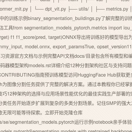
ormer_mit.py │ └── dpt_vit.py ├── utils/ │ ├── metrics.py 
中的训练示例binary_segmentation_buildings.py了解
egmentation_models_pytorch.metrics import iou_s
d, target) f1 f1_score(pred, target)ONNX导出将训练
 dummy_input, model.onnx, export_paramsTrue, opset_ve
pynb 进阶学习资源官方文档与示例完整API文档docs/目录包含所有
持的编码器模型架构models.rst详细介绍12种分割架构社区与支持问
TRIBUTING指南预训练模型访问HuggingFace Hub获
els PyTorch为图像分割任务提供了完整的解决方案。通过本教程你
技巧12种架构的选择与应用场景性能优化的最佳实践生产部署的
分类任务开始逐步扩展到复杂的多类分割场景。记住SMP的强大
旅无限可能等待探索。立即开始克隆仓库
mirrors/se/segmentation_models.pytorch运行示例notebo
s.pytorchSegmentation models with pretrained backbo