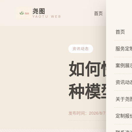
尧图
首页
服务定制
YAOTU WEB
首页
服务定
资讯动态
如何快速掌
服务总
案例展
基础企
资讯动
种模型
响应式
关于尧
自适应
发布时间：2026/8/7 23:50:12
来源
关于我
网站原
定制报
设计团
网站U