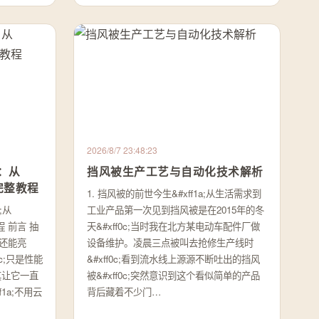
2026/8/7 23:48:23
器：从
挡风被生产工艺与自动化技术解析
客完整教程
1. 挡风被的前世今生&#xff1a;从生活需求到
a;从
工业产品第一次见到挡风被是在2015年的冬
程 前言 抽
天&#xff0c;当时我在北方某电动车配件厂做
幕还能亮
设备维护。凌晨三点被叫去抢修生产线时
f0c;只是性能
&#xff0c;看到流水线上源源不断吐出的挡风
其让它一直
被&#xff0c;突然意识到这个看似简单的产品
f1a;不用云
背后藏着不少门…