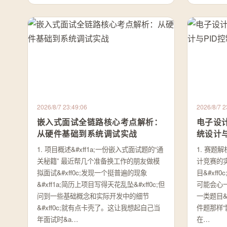
2026/8/7 23:49:06
2026/8/7 2
嵌入式面试全链路核心考点解析：
电子设
从硬件基础到系统调试实战
统设计与
1. 项目概述&#xff1a;一份嵌入式面试题的“通
1. 赛题解
关秘籍” 最近帮几个准备换工作的朋友做模
计竞赛的
拟面试&#xff0c;发现一个挺普遍的现象
目&#xf
&#xff1a;简历上项目写得天花乱坠&#xff0c;但
可能会心
问到一些基础概念和实际开发中的细节
一类题目&
&#xff0c;就有点卡壳了。这让我想起自己当
件题那样“
年面试时&a…
在…