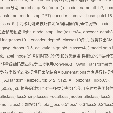
mer分割 model smp.Segformer( encoder_namemit_b2, encod
nsformer model smp.DPT( encoder_namevit_base_patch16
enet, classes19, ) 高级功能与技巧自定义编码器深度通过调整enco
light_model smp.Unet(resnet34, encoder_depth3
.Unet(resnet101, encoder_depth5, classes19)辅
avg, dropout0.5, activationsigmoid, classes4, ) model smp.
s) mask, label model(x) # 同时获得分割和分类结果 性能优
One等轻量级编码器高精度需求使用ConvNeXt、Swin Transfor
度-效率权衡2. 数据增强策略结合Albumentations等库进行数据增强impo
([ A.RandomResizedCrop(512, 512), A.HorizontalFlip(p0.5),
ontrast(p0.2), ])3. 损失函数组合对于多类分割组合使用多种损失
ticlass) loss2 smp.losses.FocalLoss(modemulticlass) loss3
demulticlass) # 加权组合 total_loss 0.5*loss1 0.3*loss2
ation/ ├── data/ │ ├── train/ │ ├── val/ │ └── test/