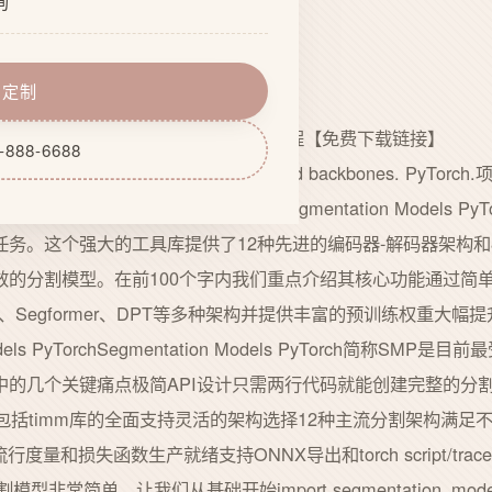
询
化
能开发
程
务器配套
即定制
力
期维护
像分割12种模型实战城市景观数据集训练教程【免费下载链接】
-888-6688
hSegmentation models with pretrained backbones. PyTorc
rrors/se/segmentation_models.pytorchSegmentation Mod
务。这个强大的工具库提供了12种先进的编码器-解码器架构和
的分割模型。在前100个字内我们重点介绍其核心功能通过简单
et、Segformer、DPT等多种架构并提供丰富的预训练权重大
dels PyTorchSegmentation Models PyTorch简称SMP
中的几个关键痛点极简API设计只需两行代码就能创建完整的分
er编码器包括timm库的全面支持灵活的架构选择12种主流分割架构
ky等流行度量和损失函数生产就绪支持ONNX导出和torch script/tra
简单。让我们从基础开始import segmentation_models_p