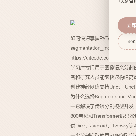
联系咨
企业文
网站功
服务流
域名服
立
技术实
网站后
如何快速掌握PyTorch图
400
segmentation_models.pytorc
https://gitcode.com/gh_mi
学习库专门用于图像语义分割任
者和研究人员能够快速构建高效
创建神经网络支持Unet、Un
为什么选择Segmentation Mo
一它解决了传统分割模型开发
800卷积和Transform
供Dice、Jaccard、Tvers
一个分割模型使用SMP创建分割模型非常