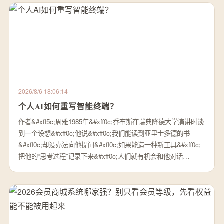
2026/8/6 18:06:14
个人AI如何重写智能终端？
作者&#xff5c;周雅1985年&#xff0c;乔布斯在瑞典隆德大学演讲时谈
到一个设想&#xff0c;他说&#xff0c;我们能读到亚里士多德的书
&#xff0c;却没办法向他提问&#xff0c;如果能造一种新工具&#xff0c;
把他的“思考过程”记录下来&#xff0c;人们就有机会和他对话…