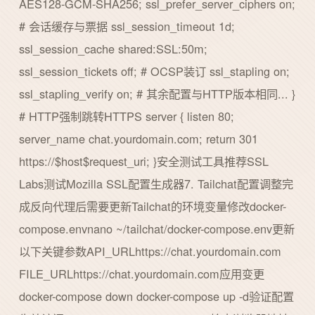
AES128-GCM-SHA256; ssl_prefer_server_ciphers on;
# 会话缓存与票据 ssl_session_timeout 1d;
ssl_session_cache shared:SSL:50m;
ssl_session_tickets off; # OCSP装订 ssl_stapling on;
ssl_stapling_verify on; # 其余配置与HTTP版本相同... }
# HTTP强制跳转HTTPS server { listen 80;
server_name chat.yourdomain.com; return 301
https://$host$request_uri; }安全测试工具推荐SSL
Labs测试Mozilla SSL配置生成器7. Tailchat配置调整完
成反向代理后需要更新Tailchat的环境变量修改docker-
compose.envnano ~/tailchat/docker-compose.env更新
以下关键参数API_URLhttps://chat.yourdomain.com
FILE_URLhttps://chat.yourdomain.com应用变更
docker-compose down docker-compose up -d验证配置