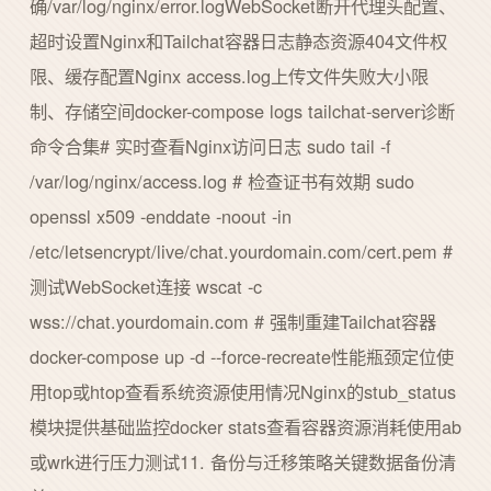
确/var/log/nginx/error.logWebSocket断开代理头配置、
超时设置Nginx和Tailchat容器日志静态资源404文件权
限、缓存配置Nginx access.log上传文件失败大小限
制、存储空间docker-compose logs tailchat-server诊断
命令合集# 实时查看Nginx访问日志 sudo tail -f
/var/log/nginx/access.log # 检查证书有效期 sudo
openssl x509 -enddate -noout -in
/etc/letsencrypt/live/chat.yourdomain.com/cert.pem #
测试WebSocket连接 wscat -c
wss://chat.yourdomain.com # 强制重建Tailchat容器
docker-compose up -d --force-recreate性能瓶颈定位使
用top或htop查看系统资源使用情况Nginx的stub_status
模块提供基础监控docker stats查看容器资源消耗使用ab
或wrk进行压力测试11. 备份与迁移策略关键数据备份清