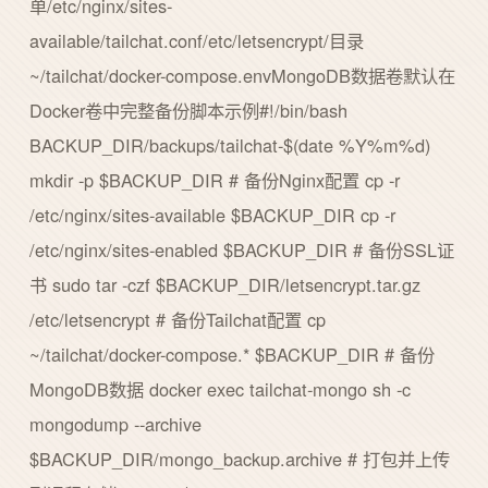
单/etc/nginx/sites-
available/tailchat.conf/etc/letsencrypt/目录
~/tailchat/docker-compose.envMongoDB数据卷默认在
Docker卷中完整备份脚本示例#!/bin/bash
BACKUP_DIR/backups/tailchat-$(date %Y%m%d)
mkdir -p $BACKUP_DIR # 备份Nginx配置 cp -r
/etc/nginx/sites-available $BACKUP_DIR cp -r
/etc/nginx/sites-enabled $BACKUP_DIR # 备份SSL证
书 sudo tar -czf $BACKUP_DIR/letsencrypt.tar.gz
/etc/letsencrypt # 备份Tailchat配置 cp
~/tailchat/docker-compose.* $BACKUP_DIR # 备份
MongoDB数据 docker exec tailchat-mongo sh -c
mongodump --archive
$BACKUP_DIR/mongo_backup.archive # 打包并上传