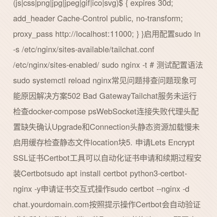
(js|css|png|jpg|jpeg|gif|ico|svg)$ { expires 30d;
add_header Cache-Control public, no-transform;
proxy_pass http://localhost:11000; } }启用配置sudo ln
-s /etc/nginx/sites-available/tailchat.conf
/etc/nginx/sites-enabled/ sudo nginx -t # 测试配置语法
sudo systemctl reload nginx常见问题排查问题现象可
能原因解决方案502 Bad GatewayTailchat服务未运行
检查docker-compose psWebSocket连接失败代理头配
置缺失确认Upgrade和Connection头静态资源加载慢未
启用缓存检查静态文件location块5. 申请Lets Encrypt
SSL证书Certbot工具可以自动化证书申请和续期过程安
装Certbotsudo apt install certbot python3-certbot-
nginx -y申请证书交互式操作sudo certbot --nginx -d
chat.yourdomain.com按照提示操作Certbot会自动验证