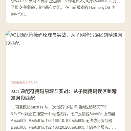
条&#xff0c;支持 8 种颜色选择和 3 种笔触大小切换&#xff0c;并提供
了橡皮擦擦除和清空画布功能。 在当前版本的 HarmonyOS 中
&#xff0c;…
2026/8/6 9:33:39
ACL通配符掩码原理与实战：从子网掩码误区到精
准网段匹配
1. 项目概述&#xff1a;从一次“诡异”的访问拒绝说起那天下午
&#xff0c;我正在排查一个网络故障。用户反馈说&#xff0c;服务器
A&#xff08;IP&#xff1a;192.168.10.100&#xff09;无法访问服务器
B&#xff08;IP&#xff1a;192.168.20.200&#xff09;上的某个服务。…