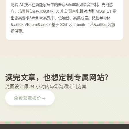
随着 AI 技术在智能家居中的普及&#xff08;如语音控制、光线感
应、场景联动&#xff09;&#xff0c;电动窗帘电机对功率 MOSFET 提
出更高要求&#xff1a;高效率、低噪音、高集成度。微碧半导体
&#xff08;VBsemi&#xff09;基于 SGT 及 Trench 工艺&#xff0c;为您
提供覆…
读完文章，也想定制专属网站？
尧图设计师 24 小时内与您沟通定制方案
免费获取报价
→