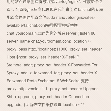
用的站点通常创建符号链接/var/log/nginx/: 日志文件位
置4. 配置Nginx反向代理现在我们来创建Tailchat的专属
配置文件创建配置文件sudo nano /etc/nginx/sites-
available/tailchat.conf完整配置模板替换
chat.yourdomain.com为你的域名server { listen 80;
server_name chat.yourdomain.com; location / {
proxy_pass http://localhost:11000; proxy_set_header
Host $host; proxy_set_header X-Real-IP
$remote_addr; proxy_set_header X-Forwarded-For
$proxy_add_x_forwarded_for; proxy_set_header X-
Forwarded-Proto $scheme; # WebSocket支持
proxy_http_version 1.1; proxy_set_header Upgrade
$http_upgrade; proxy_set_header Connection
upgrade; } # 静态文件缓存设置 location ~* \.