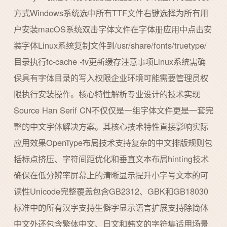
方式Windows系统选中所有TTF文件右键选择为所有用
户安装macOS系统双击字体文件在字体册应用中点击安
装字体Linux系统复制文件到/usr/share/fonts/truetype/
目录执行fc-cache -fv更新缓存注意事项Linux系统需确
保具有字体目录的写入权限企业环境可能需要管理员权
限执行安装操作。核心特性解析专业设计的技术实现
Source Han Serif CN不仅仅是一组字体文件更是一套完
整的中文字体解决方案。其核心技术特性直接影响实际
应用效果OpenType布局技术支持复杂的中文排版规则包
括标点挤压、字符间距优化和垂直文本布局hinting技术
确保在低分辨率屏幕上的清晰显示提升小字号文本的可
读性Unicode完整覆盖包含GB2312、GBK和GB18030
标准中的所有汉字支持生僻字显示语言扩展支持除简体
中文外还包含繁体中文、日文和韩文的字符集适用场景