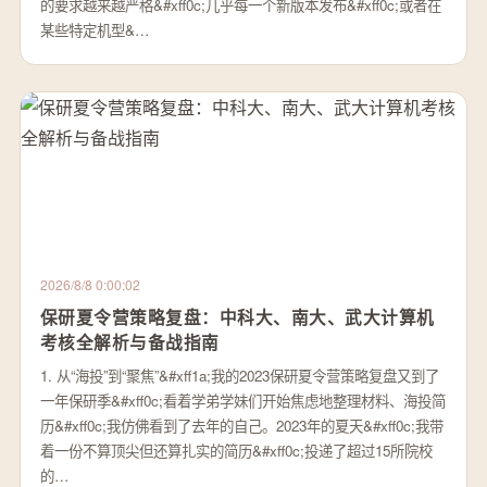
的要求越来越严格&#xff0c;几乎每一个新版本发布&#xff0c;或者在
某些特定机型&…
2026/8/8 0:00:02
保研夏令营策略复盘：中科大、南大、武大计算机
考核全解析与备战指南
1. 从“海投”到“聚焦”&#xff1a;我的2023保研夏令营策略复盘又到了
一年保研季&#xff0c;看着学弟学妹们开始焦虑地整理材料、海投简
历&#xff0c;我仿佛看到了去年的自己。2023年的夏天&#xff0c;我带
着一份不算顶尖但还算扎实的简历&#xff0c;投递了超过15所院校
的…