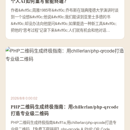
个人AI如何重写智能终端？
作者&#xff5c;周雅1985年&#xff0c;乔布斯在瑞典隆德大学演讲时谈
到一个设想&#xff0c;他说&#xff0c;我们能读到亚里士多德的书
&#xff0c;却没办法向他提问&#xff0c;如果能造一种新工具&#xff0c;
把他的“思考过程”记录下来&#xff0c;人们就有机会和他对话…
2026/8/8 0:00:02
PHP二维码生成终极指南：用chillerlan/php-qrcode
打造专业级二维码
PHP二维码生成终极指南&#xff1a;用chillerlan/php-qrcode打造专
业级二维码 【免费下载链接】php-qrcode A PHP QR Code