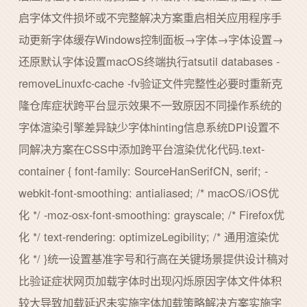
启字体文件损坏或不完整解决方案重启相关应用程序手
动更新字体缓存Windows控制面板→字体→字体设置→
还原默认字体设置macOS终端执行atsutil databases -
removeLinuxfc-cache -fv验证文件完整性必要时重新克
隆仓库症状跨平台显示效果不一致原因不同操作系统的
字体渲染引擎差异缺少字体hinting信息系统DPI设置不
同解决方案在CSS中添加跨平台渲染优化代码.text-
container { font-family: SourceHanSerifCN, serif; -
webkit-font-smoothing: antialiased; /* macOS/iOS优
化 */ -moz-osx-font-smoothing: grayscale; /* Firefox优
化 */ text-rendering: optimizeLegibility; /* 通用渲染优
化 */ }统一设置基准字号和行高在关键场景提供设计稿对
比验证症状网页加载字体时出现闪烁原因字体文件体积
较大导致加载延迟未实施字体加载策略解决方案实施字