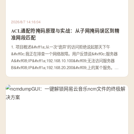
2026/8/7 14:16:04
ACL通配符掩码原理与实战：从子网掩码误区到精
准网段匹配
1. 项目概述&#xff1a;从一次“诡异”的访问拒绝说起那天下午
&#xff0c;我正在排查一个网络故障。用户反馈说&#xff0c;服务器
A&#xff08;IP&#xff1a;192.168.10.100&#xff09;无法访问服务器
B&#xff08;IP&#xff1a;192.168.20.200&#xff09;上的某个服务。…