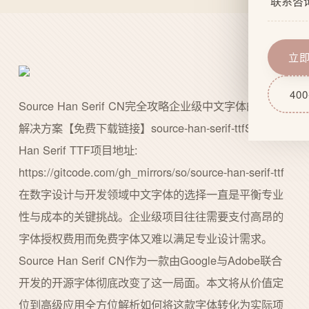
联系咨
企业文
网站功
服务流
域名服
立
技术实
网站后
400
Source Han Serif CN完全攻略企业级中文字体的零成本
解决方案【免费下载链接】source-han-serif-ttfSource
Han Serif TTF项目地址:
https://gitcode.com/gh_mirrors/so/source-han-serif-ttf
在数字设计与开发领域中文字体的选择一直是平衡专业
性与成本的关键挑战。企业级项目往往需要支付高昂的
字体授权费用而免费字体又难以满足专业设计需求。
Source Han Serif CN作为一款由Google与Adobe联合
开发的开源字体彻底改变了这一局面。本文将从价值定
位到高级应用全方位解析如何将这款字体转化为实际项