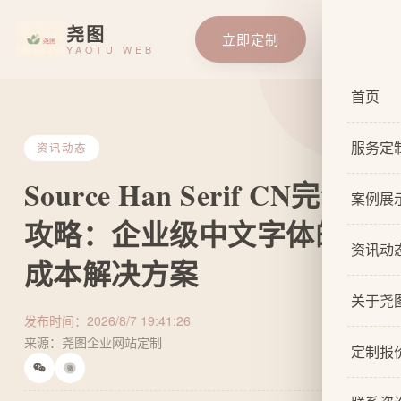
尧图
立即定制
YAOTU WEB
首页
服务定
资讯动态
Source Han Serif CN完全
服务总
案例展
攻略：企业级中文字体的零
基础企
资讯动
成本解决方案
响应式
关于尧
自适应
发布时间：2026/8/7 19:41:26
来源：尧图企业网站定制
关于我
网站原
定制报
微
设计团
网站U