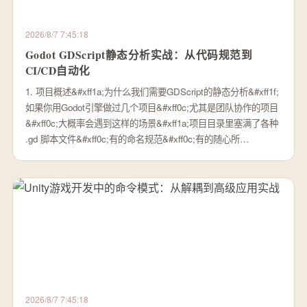
2026/8/7 7:45:18
Godot GDScript静态分析实战：从代码规范到
CI/CD自动化
1. 项目概述&#xff1a;为什么我们需要GDScript的静态分析&#xff1f;
如果你用Godot引擎做过几个项目&#xff0c;尤其是团队协作的项目
&#xff0c;大概率会遇到这样的场景&#xff1a;项目目录里塞满了各种
.gd 脚本文件&#xff0c;有的命名规范&#xff0c;有的随心所…
2026/8/7 7:45:18