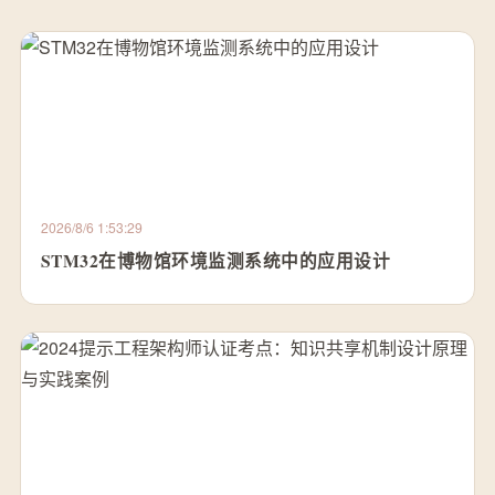
2026/8/6 1:53:29
STM32在博物馆环境监测系统中的应用设计