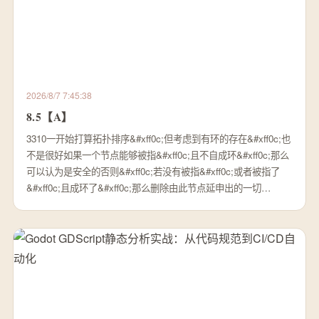
2026/8/7 7:45:38
8.5【A】
3310一开始打算拓扑排序&#xff0c;但考虑到有环的存在&#xff0c;也
不是很好如果一个节点能够被指&#xff0c;且不自成环&#xff0c;那么
可以认为是安全的否则&#xff0c;若没有被指&#xff0c;或者被指了
&#xff0c;且成环了&#xff0c;那么删除由此节点延申出的一切…