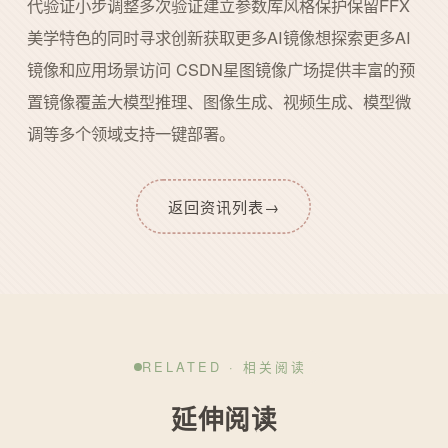
代验证小步调整多次验证建立参数库风格保护保留FFX
美学特色的同时寻求创新获取更多AI镜像想探索更多AI
镜像和应用场景访问 CSDN星图镜像广场提供丰富的预
置镜像覆盖大模型推理、图像生成、视频生成、模型微
调等多个领域支持一键部署。
返回资讯列表
→
RELATED · 相关阅读
延伸阅读