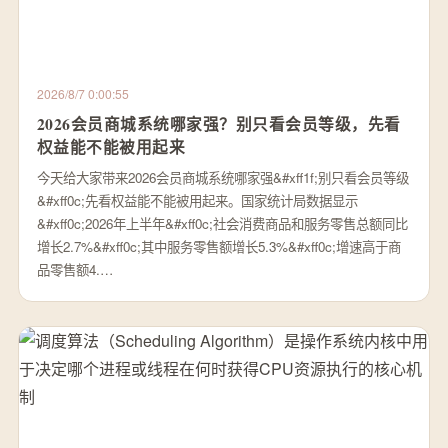
2026/8/7 0:00:55
2026会员商城系统哪家强？别只看会员等级，先看
权益能不能被用起来
今天给大家带来2026会员商城系统哪家强&#xff1f;别只看会员等级
&#xff0c;先看权益能不能被用起来。国家统计局数据显示
&#xff0c;2026年上半年&#xff0c;社会消费商品和服务零售总额同比
增长2.7%&#xff0c;其中服务零售额增长5.3%&#xff0c;增速高于商
品零售额4.…