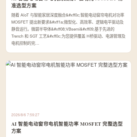
准选型方案
随着 AIoT 与智能家居深度融合&#xff0c;智能电动窗帘电机对功率
MOSFET 提出新要求&#xff1a;微型化、高效率、逻辑电平驱动及
静音运行。微碧半导体&#xff08;VBsemi&#xff09;基于先进的
Trench 和 SGT 工艺&#xff0c;为您提供覆盖 H桥驱动、电源管理及
电机控制的完…
2026/8/6 7:59:27
AI 智能电动窗帘电机智能功率 MOSFET 完整选型
方案