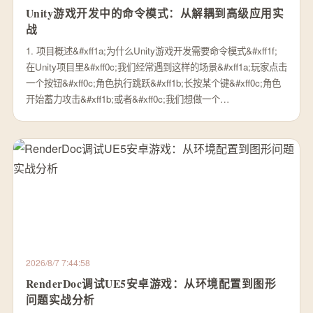
Unity游戏开发中的命令模式：从解耦到高级应用实
战
1. 项目概述&#xff1a;为什么Unity游戏开发需要命令模式&#xff1f;
在Unity项目里&#xff0c;我们经常遇到这样的场景&#xff1a;玩家点击
一个按钮&#xff0c;角色执行跳跃&#xff1b;长按某个键&#xff0c;角色
开始蓄力攻击&#xff1b;或者&#xff0c;我们想做一个…
2026/8/7 7:44:58
RenderDoc调试UE5安卓游戏：从环境配置到图形
问题实战分析