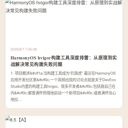
2026/8/7 7:45:38
HarmonyOS hvigor构建工具深度排雷：从原理到实
战解决常见构建失败问题
1. 项目概述&#xff1a;当构建工具成为“拦路虎” 最近在HarmonyOS
应用开发社区里&#xff0c;一个高频出现的讨论点就是关于DevEco
Studio内置的构建工具hvigor。很多开发者&#xff0c;包括我自己在
内&#xff0c;都曾满怀热情地启动一个新项目&#xff0c;或者满怀信心
地拉…