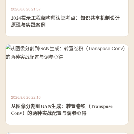
2026/8/6 20:21:57
2024提示工程架构师认证考点：知识共享机制设计
原理与实践案例
2026/8/6 20:22:10
从图像分割到GAN生成：转置卷积（Transpose
Conv）的两种实战配置与调参心得