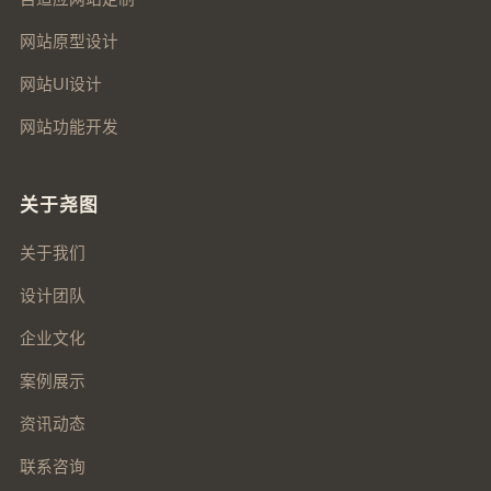
网站原型设计
网站UI设计
网站功能开发
关于尧图
关于我们
设计团队
企业文化
案例展示
资讯动态
联系咨询