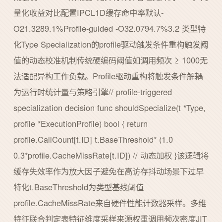
量化收益对比配置IPCL1D缓存命中率默认-
O21.3289.1%Profile-guided -O32.0794.7%3.2 类型特
化Type Specialization的profile驱动触发条件重构触发阈
值的动态校准机制传统硬编码阈值如调用频次 ≥ 1000无
法适配异构工作负载。Profile驱动重构将触发条件解耦
为运行时统计量与策略引擎// profile-triggered
specialization decision func shouldSpecialize(t *Type,
profile *ExecutionProfile) bool { return
profile.CallCount[t.ID] t.BaseThreshold* (1.0
0.3*profile.CacheMissRate[t.ID]) // 动态加权 }该逻辑将
缓存失效率作为放大因子避免在高访存抖动场景下过早
特化t.BaseThreshold为类型基线阈值
profile.CacheMissRate来自硬件性能计数器采样。多维
特征联合判定表特征维度采样来源权重调用频次密度JIT