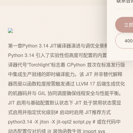
联系咨
企业文
网站功
服务流
域名服
立
技术实
网站后
400
第一章Python 3.14 JIT编译器演进与调优全景概览
Python 3.14 引入了实验性但高度可配置的内置 JIT 编
译器代号“Torchlight”标志着 CPython 首次在标准发行版
中集成生产就绪的即时编译能力。该 JIT 并非替代解释
器而是以函数粒度按需触发通过 LLVM 17 后端生成优化
的机器码并与 GIL 协同调度确保线程安全与性能平衡。
JIT 启用与基础配置默认状态下 JIT 处于禁用状态需显
式启用并指定优化级别# 启动时启用 JIT推荐方式
python3.14 -X jiton -X jit-opt2 script.py # 或在代码中
动态配置仅对后续 jit 装饰函数生效 import sys