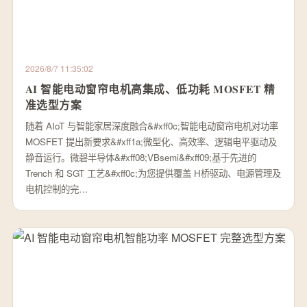
2026/8/7 11:35:02
AI 智能电动窗帘电机高集成、低功耗 MOSFET 精
准选型方案
随着 AIoT 与智能家居深度融合&#xff0c;智能电动窗帘电机对功率
MOSFET 提出新要求&#xff1a;微型化、高效率、逻辑电平驱动及
静音运行。微碧半导体&#xff08;VBsemi&#xff09;基于先进的
Trench 和 SGT 工艺&#xff0c;为您提供覆盖 H桥驱动、电源管理及
电机控制的完…