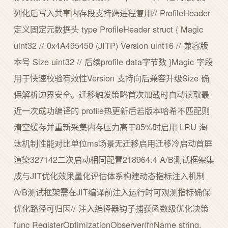
列化后写入共享内存段支持跨进程复用// ProfileHeader
定义固定元数据头 type ProfileHeader struct { Magic
uint32 // 0x4A495450 (JITP) Version uint16 // 兼容版
本号 Size uint32 // 后续profile data字节数 }Magic 字段
用于快速校验有效性Version 支持向后兼容升级Size 确
保解析边界安全。迁移触发策略首次加载时自动读取最
近一次成功编译的 profile热更新后若版本哈希不匹配则
清空缓存并重新采集内存压力高于85%时启用 LRU 淘
汰机制性能对比单位ms场景无迁移启用迁移冷启动首屏
渲染327142二次启动相同配置218964.4 A/B测试框架集
成与JIT优化效果量化评估体系构建动态指标注入机制
A/B测试框架需在JIT编译前注入运行时可观测指标确保
优化路径可归因// 注入编译器钩子捕获函数级优化决策
func RegisterOptimizationObserver(fnName string,