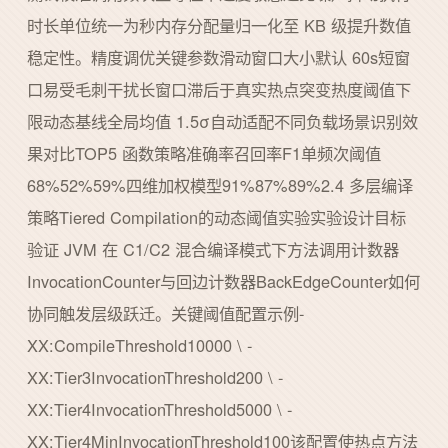
时长单位统一为秒内存分配量归一化至 KB 级提升数值
稳定性。精度调优关键参数滑动窗口大小默认 60s短窗
口易受毛刺干扰长窗口滞后于真实热点突变热度阈值下
限动态基线全局均值 1.5σ自动适配不同负载场景识别效
果对比TOP5 函数策略准确率召回率F1单频次阈值
68%52%59%四维加权模型91%87%89%2.4 多层编译
策略Tiered Compilation的动态阈值实验实验设计目标
验证 JVM 在 C1/C2 混合编译模式下方法调用计数器
InvocationCounter与回边计数器BackEdgeCounter如何
协同触发层级跃迁。关键阈值配置示例-
XX:CompileThreshold10000 \ -
XX:Tier3InvocationThreshold200 \ -
XX:Tier4InvocationThreshold5000 \ -
XX:Tier4MinInvocationThreshold100该配置使热点方法