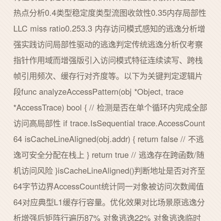
热点分析0.4类型稳定度类型流图收敛性0.35内存局部性
LLC miss ratio0.253.3 内存访问模式感知的逃逸分析增
强实践访问局部性驱动的逃逸判定传统逃逸分析仅考察
指针作用域而增强版引入访问模式特征连续读写、跨栈
帧引用频次、缓存行对齐度等。以下为关键判定逻辑片
段func analyzeAccessPattern(obj *Object, trace
*AccessTrace) bool { // 检测是否在单个循环内完成全部
访问高局部性 if trace.IsSequential trace.AccessCount
64 isCacheLineAligned(obj.addr) { return false // 不逃
逸可安全分配在栈上 } return true // 逃逸存在跨函数/随
机访问风险 }isCacheLineAligned()判断地址是否对齐至
64字节边界AccessCount统计同一对象被访问次数阈值
64对应典型L1缓存行容量。优化效果对比场景原逃逸分
析增强后矩阵行遍历87% 对象逃逸22% 对象逃逸临时