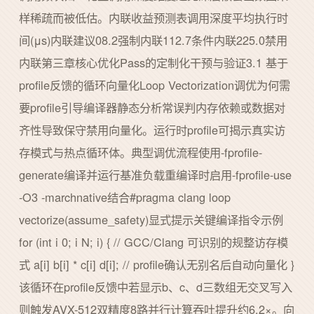
样稀疏而被低估。内联收益预测表调用深度平均执行时
间(μs)内联建议08.2强制内联112.7条件内联225.0禁用
内联第三章核心优化Pass的定制化干预与验证3.1 基于
profile反馈的循环向量化Loop Vectorization调优为何需
要profile引导编译器静态分析常误判内存依赖或数据对
齐性导致保守禁用向量化。运行时profile可揭示真实访
存模式与热点循环体。典型调优流程使用-fprofile-
generate编译并运行基准负载重编译时启用-fprofile-use
-O3 -marchnative结合#pragma clang loop
vectorize(assume_safety)显式提示关键编译指令示例
for (int i 0; i N; i) { // GCC/Clang 可识别的规整访存模
式 a[i] b[i] * c[i] d[i]; // profile确认无别名后自动向量化 }
该循环在profile反馈中若显示b、c、d三数组无交叉写入
则触发AVX-512双精度8路并行计算吞吐提升约6.2×。向