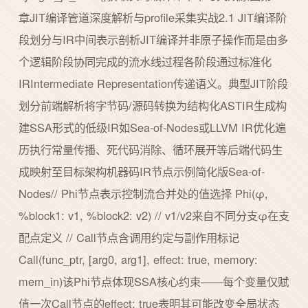
章JIT编译管道深度解析与profile采集实战2.1 JIT编译阶
段划分与IR中间表示剖析JIT编译并非原子操作而是由多
个逻辑阶段协同完成的流水线过程各阶段通过标准化
IRIntermediate Representation传递语义。典型JIT阶段
划分前端解析将字节码/源码转换为结构化ASTIR生成构
建SSA形式的低级IR如Sea-of-Nodes或LLVM IR优化遍
历执行常量传播、死代码消除、循环展开等后端代码生
成映射至目标架构机器码IR节点示例简化版Sea-of-
Nodes// Phi节点表示控制流合并处的值选择 Phi(φ,
%block1: v1, %block2: v2) // v1/v2来自不同分支φ在支
配点定义 // Call节点含调用约定与副作用标记
Call(func_ptr, [arg0, arg1], effect: true, memory:
mem_in)该Phi节点体现SSA核心约束——每个变量仅赋
值一次Call节点的effect: true表明其可能改变全局状态