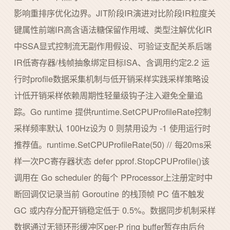
影响重排序优化边界。JIT阶段IR演进对比阶段IR粒度关
键属性前端IR高含语法糖保留作用域、类型注解优化IR
中SSA显式控制流无副作用假设、可验证支配关系后端
IR低寄存器/栈帧抽象绑定目标ISA、含调用约定2.2 运
行时profile数据采集机制与低开销采样实践采样策略设
计低开销采样依赖周期性轻量级钩子注入避免全量追
踪。Go runtime 提供runtime.SetCPUProfileRate控制
采样频率默认 100Hz设为 0 则禁用设为 -1 使用运行时
推荐值。runtime.SetCPUProfileRate(50) // 每20ms采
样一次PC寄存器状态 defer pprof.StopCPUProfile()该
调用在 Go scheduler 的每个 PProcessor上注册定时中
断回调仅记录当前 Goroutine 的栈顶帧 PC 值不触发
GC 或内存分配开销稳定低于 0.5%。数据同步机制采样
数据通过无锁环形缓冲区per-P ring buffer暂存由后台