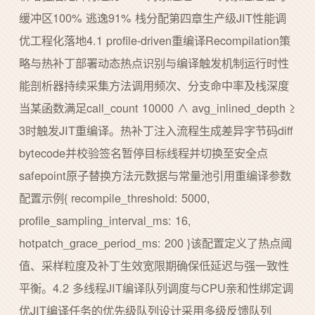
缓冲区100% 逃逸91% 栈分配第四章生产级JIT性能调
优工程化落地4.1 profile-driven重编译Recompilation策
略与热补丁部署动态热点识别与编译触发机制运行时性
能剖析器持续采集方法调用频次、分支命中率及栈深度
当某函数满足call_count 10000 ∧ avg_inlined_depth ≥
3时触发JIT重编译。热补丁注入流程生成差异字节码diff
bytecode并校验签名暂停目标线程并切换至安全点
safepoint原子替换方法元数据与常量池引用重编译参数
配置示例{ recompile_threshold: 5000,
profile_sampling_interval_ms: 16,
hotpatch_grace_period_ms: 200 }该配置定义了热点阈
值、采样粒度及补丁生效宽限期确保低延迟与强一致性
平衡。4.2 多线程JIT编译队列调度与CPU亲和性绑定调
优JIT编译任务的优先级队列设计采用多级反馈队列