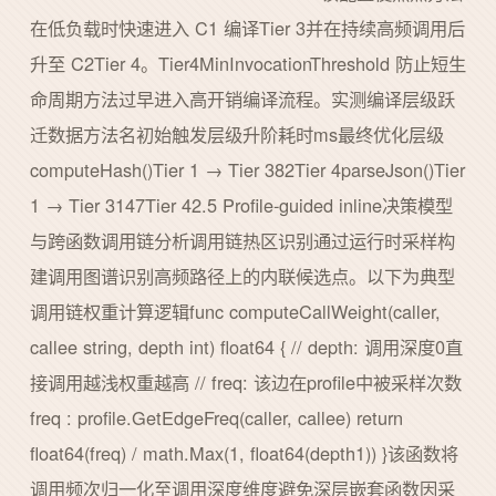
在低负载时快速进入 C1 编译Tier 3并在持续高频调用后
升至 C2Tier 4。Tier4MinInvocationThreshold 防止短生
命周期方法过早进入高开销编译流程。实测编译层级跃
迁数据方法名初始触发层级升阶耗时ms最终优化层级
computeHash()Tier 1 → Tier 382Tier 4parseJson()Tier
1 → Tier 3147Tier 42.5 Profile-guided inline决策模型
与跨函数调用链分析调用链热区识别通过运行时采样构
建调用图谱识别高频路径上的内联候选点。以下为典型
调用链权重计算逻辑func computeCallWeight(caller,
callee string, depth int) float64 { // depth: 调用深度0直
接调用越浅权重越高 // freq: 该边在profile中被采样次数
freq : profile.GetEdgeFreq(caller, callee) return
float64(freq) / math.Max(1, float64(depth1)) }该函数将
调用频次归一化至调用深度维度避免深层嵌套函数因采