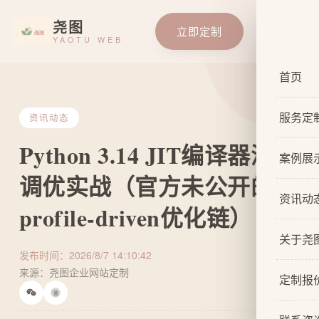
尧图
立即定制
YAOTU WEB
首页
服务定
资讯动态
Python 3.14 JIT编译器深度
服务总
案例展
调优实战（官方未公开的
基础企
资讯动
profile-driven优化链）
响应式
关于尧
自适应
发布时间：2026/8/7 14:10:42
来源：尧图企业网站定制
关于我
网站原
定制报
微
设计团
网站U