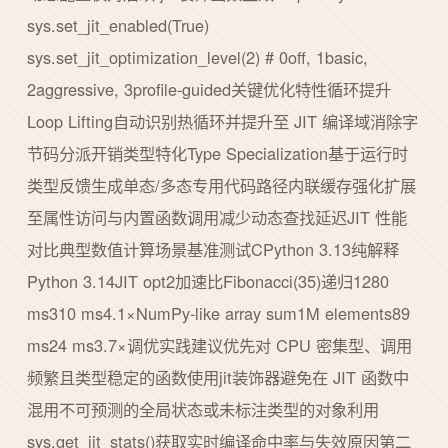
sys.set_jit_enabled(True)
sys.set_jit_optimization_level(2) # 0off, 1basic,
2aggressive, 3profile-guided关键优化特性循环提升
Loop Lifting自动识别热循环并提升至 JIT 编译域消除字
节码分派开销类型特化Type Specialization基于运行时
类型反馈生成单态/多态专用代码路径内联缓存强化扩展
至属性访问与内置函数调用减少动态查找延迟JIT 性能
对比典型数值计算场景基准测试CPython 3.13纯解释
Python 3.14JIT opt2加速比Fibonacci(35)递归1280
ms310 ms4.1×NumPy-like array sum1M elements89
ms24 ms3.7×调优实践建议优先对 CPU 密集型、调用
频繁且类型稳定的函数使用jit装饰器避免在 JIT 函数中
混用不可预测的全局状态或未标注类型的对象利用
sys.get_jit_stats()获取实时编译命中率与失效原因第二