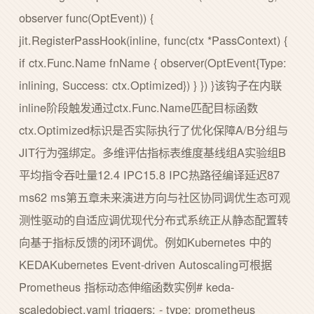
observer func(OptEvent)) {
jit.RegisterPassHook(inline, func(ctx *PassContext) {
if ctx.Func.Name fnName { observer(OptEvent{Type:
inlining, Success: ctx.Optimized}) } }) }该钩子在内联
inline阶段触发通过ctx.Func.Name匹配目标函数
ctx.Optimized标识是否实际执行了优化保障A/B分组与
JIT行为强绑定。多维评估指标表维度基线组A实验组B
平均指令吞吐量12.4 IPC15.8 IPC热路径编译延迟87
ms62 ms第五章未来演进方向与社区协同调优生态可观
测性驱动的自适应调优现代分布式系统正从静态配置转
向基于指标反馈的闭环调优。例如Kubernetes 中的
KEDAKubernetes Event-driven Autoscaling可根据
Prometheus 指标动态伸缩函数实例# keda-
scaledobject.yaml triggers: - type: prometheus