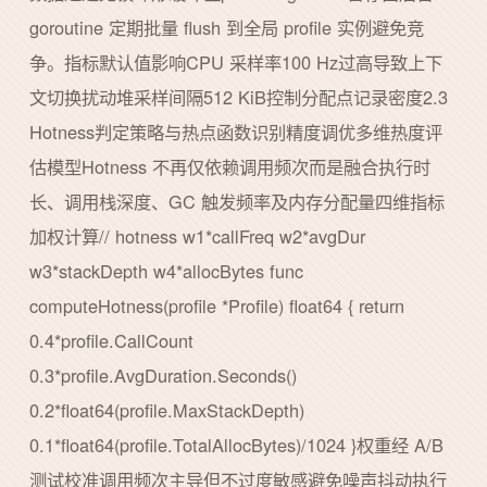
goroutine 定期批量 flush 到全局 profile 实例避免竞
争。指标默认值影响CPU 采样率100 Hz过高导致上下
文切换扰动堆采样间隔512 KiB控制分配点记录密度2.3
Hotness判定策略与热点函数识别精度调优多维热度评
估模型Hotness 不再仅依赖调用频次而是融合执行时
长、调用栈深度、GC 触发频率及内存分配量四维指标
加权计算// hotness w1*callFreq w2*avgDur
w3*stackDepth w4*allocBytes func
computeHotness(profile *Profile) float64 { return
0.4*profile.CallCount
0.3*profile.AvgDuration.Seconds()
0.2*float64(profile.MaxStackDepth)
0.1*float64(profile.TotalAllocBytes)/1024 }权重经 A/B
测试校准调用频次主导但不过度敏感避免噪声抖动执行