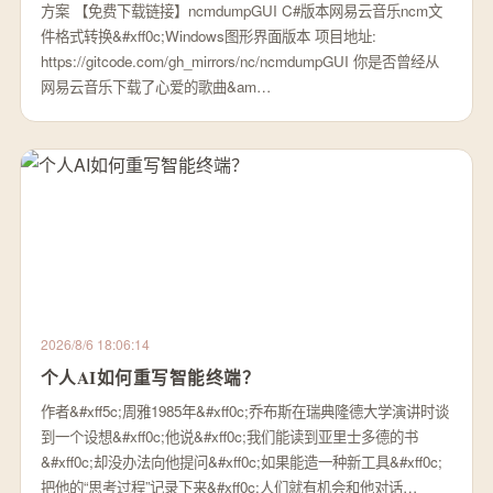
方案 【免费下载链接】ncmdumpGUI C#版本网易云音乐ncm文
件格式转换&#xff0c;Windows图形界面版本 项目地址:
https://gitcode.com/gh_mirrors/nc/ncmdumpGUI 你是否曾经从
网易云音乐下载了心爱的歌曲&am…
2026/8/6 18:06:14
个人AI如何重写智能终端？
作者&#xff5c;周雅1985年&#xff0c;乔布斯在瑞典隆德大学演讲时谈
到一个设想&#xff0c;他说&#xff0c;我们能读到亚里士多德的书
&#xff0c;却没办法向他提问&#xff0c;如果能造一种新工具&#xff0c;
把他的“思考过程”记录下来&#xff0c;人们就有机会和他对话…