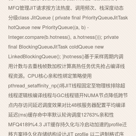
MFQ管理JIT请求按方法热度、调用频次、栈深度动态
分级class JitQueue { private final PriorityQueueJitTask
hotQueue new PriorityQueue((a, b) -
Integer.compare(b.hotness(), a.hotness())); private
final BlockingQueueJitTask coldQueue new
LinkedBlockingQueue(); }hotness()基于采样周期内调
用计数与去重栈帧数加权计算高热任务优先抢占编译线
程资源。CPU核心亲和性绑定策略使用
pthread_setaffinity_np()将JIT线程固定至物理核排除超
线程逻辑核编译线程与GC线程错开NUMA节点降低跨节
点内存访问延迟调度效果对比48核服务器配置平均编译
延迟(ms)缓存命中率默认轮询调度12763%亲和性
MFQ4189%4.3 JIT缓存持久化与冷启动加速的profile迁
移方案持久化存储结构设计JIT profile 以二进制格式序