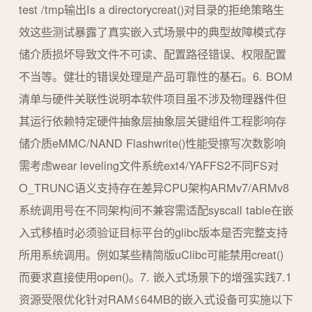
test /tmp输出Is a directorycreat()对目录的拒绝策略生
效这些测试暴露了真实嵌入式场景中的典型故障模式存
储介质损坏导致文件不可读、配置路径错误、权限配置
不当等。健壮的错误处理是产品可靠性的基石。6. BOM
清单与硬件关联性说明本软件项目虽不涉及物理器件但
其运行依赖特定硬件抽象层抽象层关键组件工程影响存
储介质eMMC/NAND Flashwrite()性能受擦写次数影响
需考虑wear leveling文件系统ext4/YAFFS2不同FS对
O_TRUNC语义支持存在差异CPU架构ARMv7/ARMv8
系统调用号在不同架构间不兼容需适配syscall table在嵌
入式移植时必须验证目标平台的glibc版本是否完整支持
所用系统调用。例如某些精简版uClibc可能禁用creat()
而要求直接使用open()。7. 嵌入式场景下的增强实践7.1
资源受限优化针对RAM≤64MB的嵌入式设备可实施以下