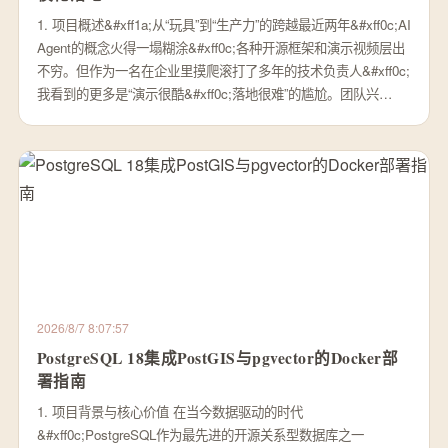
1. 项目概述&#xff1a;从“玩具”到“生产力”的跨越最近两年&#xff0c;AI
Agent的概念火得一塌糊涂&#xff0c;各种开源框架和演示视频层出
不穷。但作为一名在企业里摸爬滚打了多年的技术负责人&#xff0c;
我看到的更多是“演示很酷&#xff0c;落地很难”的尴尬。团队兴…
2026/8/7 8:07:57
PostgreSQL 18集成PostGIS与pgvector的Docker部
署指南
1. 项目背景与核心价值 在当今数据驱动的时代
&#xff0c;PostgreSQL作为最先进的开源关系型数据库之一