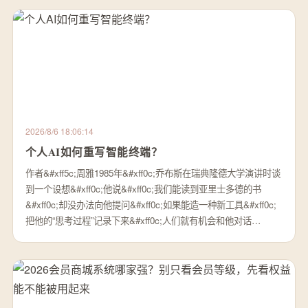
2026/8/6 18:06:14
个人AI如何重写智能终端？
作者&#xff5c;周雅1985年&#xff0c;乔布斯在瑞典隆德大学演讲时谈
到一个设想&#xff0c;他说&#xff0c;我们能读到亚里士多德的书
&#xff0c;却没办法向他提问&#xff0c;如果能造一种新工具&#xff0c;
把他的“思考过程”记录下来&#xff0c;人们就有机会和他对话…