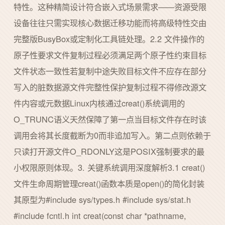
特性。这种精简设计符合嵌入式场景需求——资源受限
设备往往只需实现核心数据迁移功能而将高级特性交由
完整版BusyBox或定制化工具链处理。2.2 文件操作的
原子性要求文件复制过程必须满足两个原子性约束目标
文件状态一致性若复制中途失败目标文件不应存在部分
写入的脏数据源文件完整性保护复制过程不得修改源文
件内容或元数据Linux内核通过creat()系统调用的
O_TRUNC语义天然保障了第一点当目标文件存在时该
调用会将其长度截断为0而非追加写入。第二点则依赖于
只读打开源文件O_RDONLY这是POSIX强制要求的最
小权限原则体现。3. 关键系统调用深度解析3.1 creat()
文件生命周期管理creat()函数本质是open()的简化封装
其原型为#include sys/types.h #include sys/stat.h
#include fcntl.h int creat(const char *pathname,