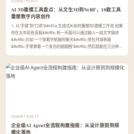
2026/8/7 8:08:37
AI 3D建模工具盘点：从文生3D到NeRF，10款工具
重塑数字内容创作
1. 从“手搓”到“口述”&#xff1a;生成式AI如何重塑3D建模工作流 如果
你在五年前告诉我&#xff0c;有一天我可以通过输入一段文字描述
&#xff0c;比如“一个穿着宇航服的柴犬&#xff0c;坐在月球表面
&#xff0c;手里拿着一个发光的甜甜圈”&#xff0c;然后就能在几分钟…
2026/8/7 8:08:17
企业级AI Agent全流程构建指南：从设计原则到规
模化落地