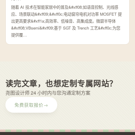
随着 AI 技术在智能家居中的普及&#xff08;如语音控制、光线感
应、场景联动&#xff09;&#xff0c;电动窗帘电机对功率 MOSFET 提
出更高要求&#xff1a;高效率、低噪音、高集成度。微碧半导体
&#xff08;VBsemi&#xff09;基于 SGT 及 Trench 工艺&#xff0c;为您
提供覆…
读完文章，也想定制专属网站？
尧图设计师 24 小时内与您沟通定制方案
免费获取报价
→