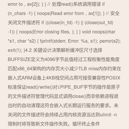
error to , av[2]); } } // 处理read()系统调用错误 if
(n_chars -1) { noops(Read error from , av[1]); } // 安全
关闭文件描述符 if ((close(in_fd) -1) || (close(out_fd)
-1)) { noops(Error closing files, ); } } void noops(char
*s1, char *s2) { fprintf(stderr, Error: %s, s1); perror(s2);
exit(1); }4.2 关键设计决策解析缓冲区尺寸选择
BUFFSIZE定义为4096字节此值经过工程权衡性能角度
匹配x86_64架构的内存页大小减少TLB miss内存约束在
嵌入式ARM设备上4KB栈空间占用可接受兼容性POSIX
标准保证read()/write()对≤PIPE_BUF字节的操作是原子
的文件描述符管理代码显式调用close()而非依赖进程退
出时的自动清理这符合嵌入式长期运行服务的要求。未
关闭的文件描述符会持续占用内核资源当达到ulimit -n
限制时将导致新文件操作失败。循环终止条件