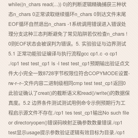
while((n_chars read(...)) 0)的判断逻辑精确捕获三种状
态n_chars 0正常读取继续循环n_chars 0到达文件末尾
EOF循环自然退出n_chars -1系统调用错误进入错误处
理分支这种三态判断避免了常见陷阱若仅检查n_chars !
0则EOF状态会被误判为错误。5. 实验验证与边界测试
5.1 正常功能验证编译与执行流程gcc cp1.c -o cp1
./cp1 test test_cp1 ls -l test test_cp1预期输出验证点文
件大小完全一致8728字节权限位符合COPYMODE设置-
rw-r--r--文件内容二进制级相同cmp test test_cp1返回0
此验证确认了creat()的截断语义和read()/write()的数据保
真度。5.2 边界条件测试测试用例命令示例预期行为工
程启示源文件不存在./cp1 tes test_cp1输出No such file
or directoryopen()错误码映射正确参数数量错误./cp1
test显示usage提示参数验证逻辑有效目标为目录./cp1