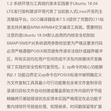
1.2 系统环境与工具链约束本实践基于Ubuntu 18.04
LTS发行版构建该环境代表了当前嵌入式Linux开发的主
流基础平台。GCC编译器版本7.5.0提供了完整的C11标
准支持并兼容ARM/ARM64交叉编译工具链。需要特别
注意的是Ubuntu 18.04默认启用的内核安全机制如
SMAP/SMEP对系统调用参数校验更为严格这要求代码
必须严格遵循POSIX规范避免传递非法指针或越界缓冲
区。所有实验均在用户空间完成不涉及内核模块开发确
保了实践的安全性和可复现性。2. cp命令的核心功能解
构2.1 功能边界定义cp命令在POSIX标准中被明确定义
为文件复制工具其最小可行功能集包含单文件复制非目
录递归目标文件自动创建或覆盖原始文件内容的字节级
精确拷贝基础错误状态反馈本实践严格限定在此功能子
集内排除符号链接处理、权限继承、时间戳保留等扩展