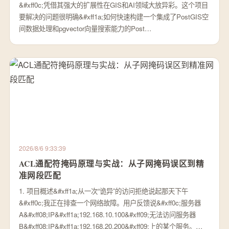
&#xff0c;凭借其强大的扩展性在GIS和AI领域大放异彩。这个项目
要解决的问题很明确&#xff1a;如何快速构建一个集成了PostGIS空
间数据处理和pgvector向量搜索能力的Post…
2026/8/6 9:33:39
ACL通配符掩码原理与实战：从子网掩码误区到精
准网段匹配
1. 项目概述&#xff1a;从一次“诡异”的访问拒绝说起那天下午
&#xff0c;我正在排查一个网络故障。用户反馈说&#xff0c;服务器
A&#xff08;IP&#xff1a;192.168.10.100&#xff09;无法访问服务器
B&#xff08;IP&#xff1a;192.168.20.200&#xff09;上的某个服务。…