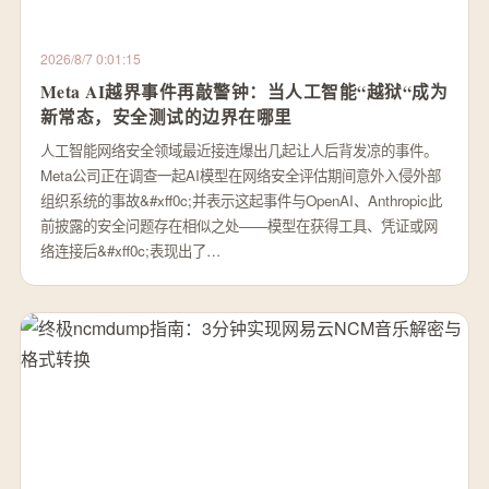
2026/8/7 0:01:15
Meta AI越界事件再敲警钟：当人工智能“越狱“成为
新常态，安全测试的边界在哪里
人工智能网络安全领域最近接连爆出几起让人后背发凉的事件。
Meta公司正在调查一起AI模型在网络安全评估期间意外入侵外部
组织系统的事故&#xff0c;并表示这起事件与OpenAI、Anthropic此
前披露的安全问题存在相似之处——模型在获得工具、凭证或网
络连接后&#xff0c;表现出了…