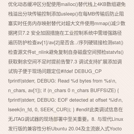
优化动态缓冲区分配使用malloc()替代栈上4KB数组避免
栈溢出分块传输控制添加usleep()在每MB传输后防止阻
塞实时任务内存映射替代对超大文件使用mmap()减少数
据拷贝7.2 安全加固措施在工业控制系统中需增强路径
遍历防护检查av[1]/av[2]是否含../序列硬链接检测stat()
检查源文件st_nlink避免复制自身磁盘空间预检statvfs()
获取剩余空间不足时提前告警7.3 调试支持扩展添加调
试钩子便于现场问题定位#ifdef DEBUG_CP
fprintf(stderr, DEBUG: Read %d bytes from %s\n,
n_chars, av[1]); if (n_chars 0 n_chars BUFFSIZE) {
fprintf(stderr, DEBUG: EOF detected at offset %ld\n,
lseek(in_fd, 0, SEEK_CUR)); } #endif此类调试信息在
无JTAG调试器的现场部署中至关重要。8. 与现代Linux
发行版的兼容性分析Ubuntu 20.04及主流嵌入式Yocto