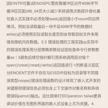
因EINTR可重试ENOSPC需告警缓冲区对齐4096字节
缓冲区匹配x86_64页大小减少系统调用次数提升吞吐量
在嵌入式实践中必须处理read()返回值小于count的边界
情况。例如当读取最后一块不足4096字节的数据时
write()必须使用实际读取长度否则会导致目标文件末尾
填充随机内存数据。3.3 错误处理的工程实践cp实现中
的错误处理采用分层策略参数验证层检查命令行参数数
量ac ! 3避免后续空指针解引用系统调用层对每个
open()/creat()/read()/write()返回值进行-1判断语义层区
分ENOENT文件不存在与EISDIR目标为目录等不同错
误类型noops()错误处理函数的设计体现了嵌入式开发的
关键原则错误信息必须包含上下文操作对象名称和系统
错误码perror()输出。这比简单打印Operation failed更具
调试价值在无图形界面的嵌入式设备上尤为关键。4.