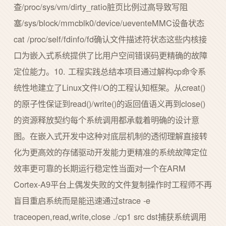
查/proc/sys/vm/dirty_ratio脏页比例过高导致写阻
塞/sys/block/mmcblk0/device/ueventeMMC设备状态
cat /proc/self/fdinfo/fd确认文件描述符状态这些内核接
口为嵌入式系统提供了比用户空间错误码更精确的故障
定位能力。10. 工程实践总结本项目通过解构cp命令系
统性地建立了Linux文件I/O的工程认知框架。从creat()
的原子性保证到read()/write()的返回值语义再到close()
的资源释放契约每个系统调用都承载着明确的设计意
图。在嵌入式开发中这种对底层机制的透彻理解直接转
化为更高效的存储驱动开发能力更精准的系统故障定位
效率更可靠的长期运行稳定性当面对一个在ARM
Cortex-A9平台上偶发失败的文件复制操作时工程师不再
盲目重启系统而是能迅速通过strace -e
traceopen,read,write,close ./cp1 src dst捕获系统调用