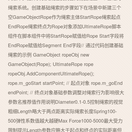
绳索系统。创建基础绳索的步骤如下在场景中新建三个
空GameObjectRope作为绳索主体StartRope绳索起点
EndRope绳索终点为Rope对象添加UltimateRope脚本
组件在脚本组件中将StartRope赋值给Rope Start字段将
EndRope赋值给Segment End字段// 通过代码创建基础
绳索的示例 GameObject ropeObj new
GameObject(Rope); UltimateRope rope
ropeObj.AddComponentUltimateRope();
rope.m_goStart startPoint; // 起点对象 rope.m_goEnd
endPoint; // 终点对象基础参数调整对绳索行为影响很大
参数名推荐值作用说明Diameter0.1-0.5控制绳索的视觉
粗细Length略大于两点距离实际绳索长度Spring100-
500弹性系数值越大越硬Max Force1000-5000最大受力
限制提示Length参数应略大于起点和终点的实际距离但