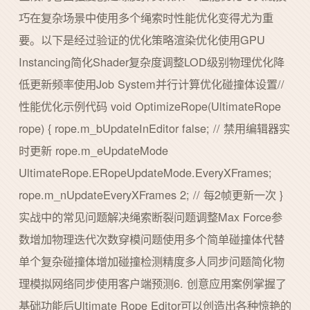
巧在复杂场景中使用多个绳索时性能优化变得尤为重
要。以下是经过验证的优化策略渲染优化使用GPU
Instancing简化Shader复杂度调整LOD级别物理优化降
低更新频率使用Job System并行计算优化碰撞体设置//
性能优化示例代码 void OptimizeRope(UltimateRope
rope) { rope.m_bUpdateInEditor false; // 禁用编辑器实
时更新 rope.m_eUpdateMode
UltimateRope.ERopeUpdateMode.EveryXFrames;
rope.m_nUpdateEveryXFrames 2; // 每2帧更新一次 }
实战中的常见问题解决绳索断裂问题调整Max Force参
数增加物理迭代次数穿模问题使用多个简单碰撞体代替
单个复杂碰撞体增加碰撞检测精度多人同步问题简化物
理模拟网络同步使用客户端预测6. 创意应用案例掌握了
基础功能后Ultimate Rope Editor可以创造出各种惊艳的