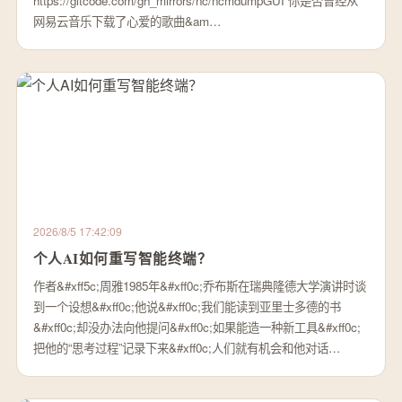
https://gitcode.com/gh_mirrors/nc/ncmdumpGUI 你是否曾经从
网易云音乐下载了心爱的歌曲&am…
2026/8/5 17:42:09
个人AI如何重写智能终端？
作者&#xff5c;周雅1985年&#xff0c;乔布斯在瑞典隆德大学演讲时谈
到一个设想&#xff0c;他说&#xff0c;我们能读到亚里士多德的书
&#xff0c;却没办法向他提问&#xff0c;如果能造一种新工具&#xff0c;
把他的“思考过程”记录下来&#xff0c;人们就有机会和他对话…