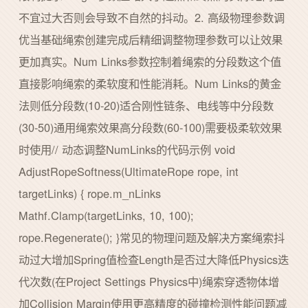
不宜过大否则会导致不自然的抖动。2. 高级物理参数调
优当基础绳索创建完成后精细调整物理参数可以让效果
更加真实。Num Links参数控制着绳索的分段数这个值
直接影响绳索的柔软度和性能消耗。Num Links的黄金
法则低分段数(10-20)适合刚性链条、电线等中分段数
(30-50)通用绳索效果高分段数(60-100)需要极柔软效果
时使用// 动态调整NumLinks的代码示例 void
AdjustRopeSoftness(UltimateRope rope, int
targetLinks) { rope.m_nLinks
Mathf.Clamp(targetLinks, 10, 100);
rope.Regenerate(); }常见的物理问题及解决方案绳索抖
动过大增加Spring值检查Length是否过大降低Physics迭
代次数(在Project Settings Physics中)绳索穿透物体增
加Collision Margin使用更高精度的碰撞检测性能问题减