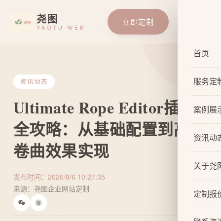
尧图
立即定制
YAOTU WEB
首页
服务定
资讯动态
Ultimate Rope Editor插件
服务总
案例展
全攻略：从基础配置到高级
基础企
资讯动
卷曲效果实现
响应式
关于尧
自适应
发布时间：2026/8/6 10:27:35
来源：尧图企业网站定制
关于我
网站原
定制报
微
设计团
网站U