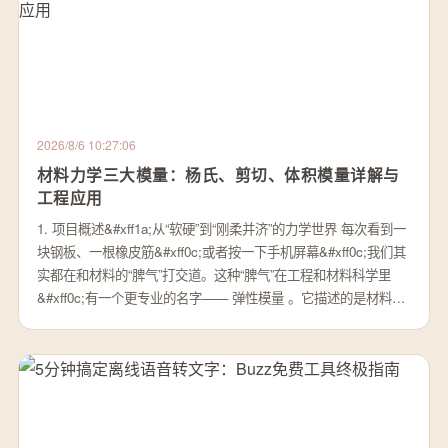
2026/8/6 10:27:06
材料力学三大模量：杨氏、剪切、体积模量详解与
工程应用
1. 项目概述&#xff1a;从“软硬”到“刚柔并济”的力学世界 每次看到一
块钢板、一根橡皮筋&#xff0c;或者按一下手机屏幕&#xff0c;我们其
实都在和材料的“脾气”打交道。这种“脾气”在工程和材料科学里
&#xff0c;有一个更专业的名字—— 弹性模量 。它描述的是材料…