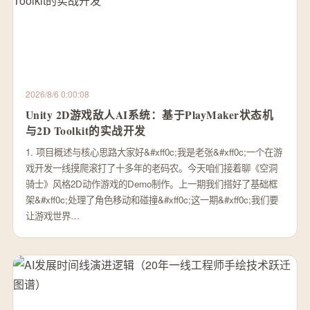
2026/8/6 0:00:08
Unity 2D游戏敌人AI系统：基于PlayMaker状态机
与2D Toolkit的实战开发
1. 项目概述与核心思路大家好&#xff0c;我是老张&#xff0c;一个在游
戏开发一线摸爬滚打了十多年的老码农。今天咱们接着聊《空洞
骑士》风格2D动作游戏的Demo制作。上一期我们搭好了基础框
架&#xff0c;处理了角色移动和碰撞&#xff0c;这一期&#xff0c;我们要
让游戏世界…