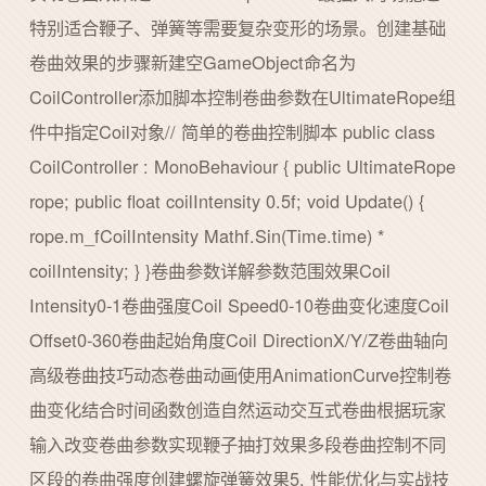
特别适合鞭子、弹簧等需要复杂变形的场景。创建基础
卷曲效果的步骤新建空GameObject命名为
CoilController添加脚本控制卷曲参数在UltimateRope组
件中指定Coil对象// 简单的卷曲控制脚本 public class
CoilController : MonoBehaviour { public UltimateRope
rope; public float coilIntensity 0.5f; void Update() {
rope.m_fCoilIntensity Mathf.Sin(Time.time) *
coilIntensity; } }卷曲参数详解参数范围效果Coil
Intensity0-1卷曲强度Coil Speed0-10卷曲变化速度Coil
Offset0-360卷曲起始角度Coil DirectionX/Y/Z卷曲轴向
高级卷曲技巧动态卷曲动画使用AnimationCurve控制卷
曲变化结合时间函数创造自然运动交互式卷曲根据玩家
输入改变卷曲参数实现鞭子抽打效果多段卷曲控制不同
区段的卷曲强度创建螺旋弹簧效果5. 性能优化与实战技