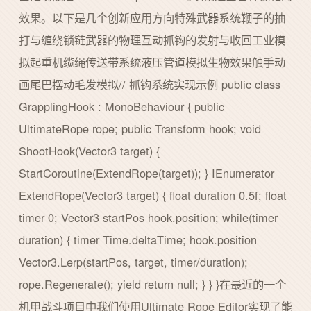
效果。以下是几个创新应用方向特殊武器系统鞭子的抽
打与缠绕锁链武器的物理互动抓钩的发射与收回工业模
拟起重机缆绳传送带系统液压管道模拟生物效果触手动
画尾巴摆动毛发模拟// 抓钩系统实现示例 public class
GrapplingHook : MonoBehaviour { public
UltimateRope rope; public Transform hook; void
ShootHook(Vector3 target) {
StartCoroutine(ExtendRope(target)); } IEnumerator
ExtendRope(Vector3 target) { float duration 0.5f; float
timer 0; Vector3 startPos hook.position; while(timer
duration) { timer Time.deltaTime; hook.position
Vector3.Lerp(startPos, target, timer/duration);
rope.Regenerate(); yield return null; } } }在最近的一个
机甲战斗项目中我们使用Ultimate Rope Editor实现了能