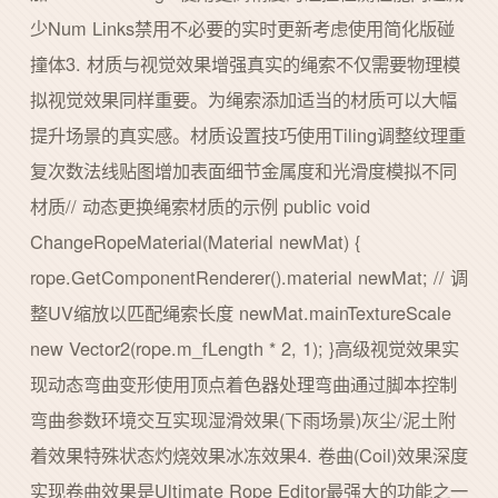
少Num Links禁用不必要的实时更新考虑使用简化版碰
撞体3. 材质与视觉效果增强真实的绳索不仅需要物理模
拟视觉效果同样重要。为绳索添加适当的材质可以大幅
提升场景的真实感。材质设置技巧使用Tiling调整纹理重
复次数法线贴图增加表面细节金属度和光滑度模拟不同
材质// 动态更换绳索材质的示例 public void
ChangeRopeMaterial(Material newMat) {
rope.GetComponentRenderer().material newMat; // 调
整UV缩放以匹配绳索长度 newMat.mainTextureScale
new Vector2(rope.m_fLength * 2, 1); }高级视觉效果实
现动态弯曲变形使用顶点着色器处理弯曲通过脚本控制
弯曲参数环境交互实现湿滑效果(下雨场景)灰尘/泥土附
着效果特殊状态灼烧效果冰冻效果4. 卷曲(Coil)效果深度
实现卷曲效果是Ultimate Rope Editor最强大的功能之一