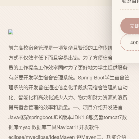
联系咨
企业文
网站功
服务流
域名服
立
技术实
网站后
400
前言高校宿舍管理是一项复杂且繁琐的工作传统的管理
方式不仅效率低下而且容易出错。为了方便宿舍管理人
员的工作提高工作效率同时为了更好地为学生提供服务
有必要开发学生宿舍管理系统。Spring Boot学生宿舍管
理系统的开发旨在通过信息化手段实现宿舍管理的自动
化、智能化和高效化减少人力、物力和财力资源的浪费
提高宿舍管理的效率和质量。一、项目介绍开发语言
Java框架springbootJDK版本JDK1.8服务器tomcat7数
据库mysql数据库工具Navicat11开发软件
eclipse/myeclipse/ideaMaven 包Maven二、功能介绍