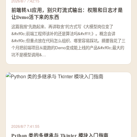
2026/8/7 7:42:15
前端转AI应用，别只盯流式输出：权限和日志才是
让Demo活下来的东西
这篇我按“先跑起来、再讲取舍”的方式写《大模型岗位变了
&#xff0c;前端工程师该补的还是算法吗&#xff1f;》。概念会讲
&#xff0c;但重点放在代码怎么组织、哪里容易踩坑。摘要我花了三
个月把前端项目从能跑的Demo变成能上线的产品&#xff0c;最大的
坑不是模型调用&…
2026/8/7 7:41:55
Python 类的多继承与 Tkinter 模块入门指南