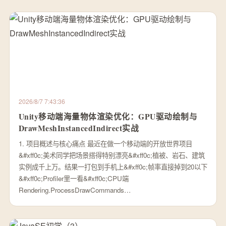
2026/8/7 7:43:36
Unity移动端海量物体渲染优化：GPU驱动绘制与
DrawMeshInstancedIndirect实战
1. 项目概述与核心痛点 最近在做一个移动端的开放世界项目
&#xff0c;美术同学把场景搭得特别漂亮&#xff0c;植被、岩石、建筑
实例成千上万。结果一打包到手机上&#xff0c;帧率直接掉到20以下
&#xff0c;Profiler里一看&#xff0c;CPU端
Rendering.ProcessDrawCommands…