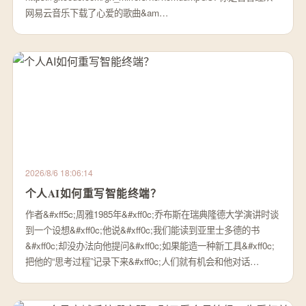
网易云音乐下载了心爱的歌曲&am…
2026/8/6 18:06:14
个人AI如何重写智能终端？
作者&#xff5c;周雅1985年&#xff0c;乔布斯在瑞典隆德大学演讲时谈
到一个设想&#xff0c;他说&#xff0c;我们能读到亚里士多德的书
&#xff0c;却没办法向他提问&#xff0c;如果能造一种新工具&#xff0c;
把他的“思考过程”记录下来&#xff0c;人们就有机会和他对话…