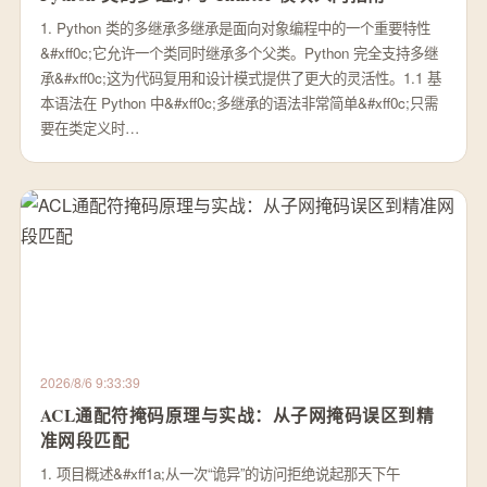
1. Python 类的多继承多继承是面向对象编程中的一个重要特性
&#xff0c;它允许一个类同时继承多个父类。Python 完全支持多继
承&#xff0c;这为代码复用和设计模式提供了更大的灵活性。1.1 基
本语法在 Python 中&#xff0c;多继承的语法非常简单&#xff0c;只需
要在类定义时…
2026/8/6 9:33:39
ACL通配符掩码原理与实战：从子网掩码误区到精
准网段匹配
1. 项目概述&#xff1a;从一次“诡异”的访问拒绝说起那天下午