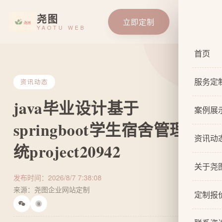
尧图
立即定制
YAOTU WEB
首页
服务定
资讯动态
java毕业设计基于
服务总
案例展
springboot学生宿舍管理系
基础企
资讯动
统project20942
响应式
关于尧
自适应
发布时间：2026/8/7 7:38:08
来源：尧图企业网站定制
关于我
网站原
定制报
微
设计团
网站U