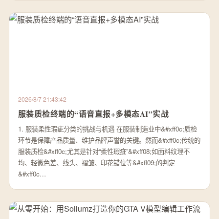
2026/8/7 21:43:42
服装质检终端的“语音直报+多模态AI”实战
1. 服装柔性瑕疵分类的挑战与机遇 在服装制造业中&#xff0c;质检
环节是保障产品质量、维护品牌声誉的关键。然而&#xff0c;传统的
服装质检&#xff0c;尤其是针对“柔性瑕疵”&#xff08;如面料纹理不
均、轻微色差、线头、褶皱、印花错位等&#xff09;的判定
&#xff0c…