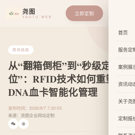
尧图
立即定制
YAOTU WEB
首页
服务定
资讯动态
从“翻箱倒柜”到“秒级定
服务总
案例展
位”：RFID技术如何重塑
基础企
资讯动
DNA血卡智能化管理
响应式
关于尧
自适应
发布时间：2026/8/7 7:30:03
来源：尧图企业网站定制
关于我
网站原
定制报
微
设计团
网站U