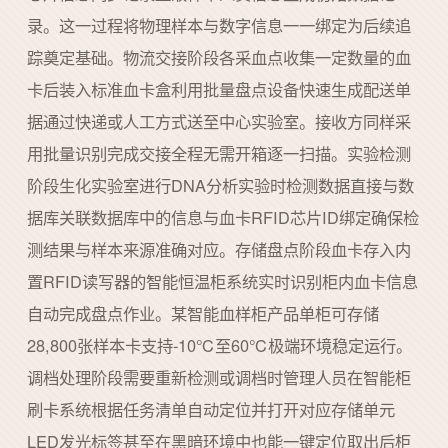
录。这一过程将物理样本与数字信息一一绑定为后续追
踪奠定基础。物流交接阶段各采血点收集一定数量的血
卡后装入标准血卡盒利用批量盘点设备快速生成配送单
据通过快递或人工方式送至中心实验室。接收方同样采
用批量识别完成交接全程无需开箱逐一扫描。实验检测
阶段生化实验室进行DNA分析实验时检测数据直接与数
据库关联数据库中的信息与血卡RFID芯片ID绑定确保检
测结果与样本来源准确对应。存储盘点阶段血卡存入内
置RFID读写器的智能恒温柜系统实时识别柜内血卡信息
自动完成盘点作业。某智能血样柜产品单柜可存储
28,800张样本卡支持-10℃至60℃极端环境稳定运行。
调档处理阶段需要重新检测或调档时管理人员在智能柜
刷卡系统根据任务清单自动定位并打开对应存储单元
LED发光标签甚至在黑暗环境中也能一键定位取出后柜