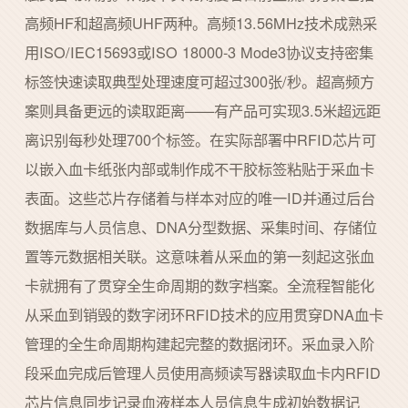
高频HF和超高频UHF两种。高频13.56MHz技术成熟采
用ISO/IEC15693或ISO 18000-3 Mode3协议支持密集
标签快速读取典型处理速度可超过300张/秒。超高频方
案则具备更远的读取距离——有产品可实现3.5米超远距
离识别每秒处理700个标签。在实际部署中RFID芯片可
以嵌入血卡纸张内部或制作成不干胶标签粘贴于采血卡
表面。这些芯片存储着与样本对应的唯一ID并通过后台
数据库与人员信息、DNA分型数据、采集时间、存储位
置等元数据相关联。这意味着从采血的第一刻起这张血
卡就拥有了贯穿全生命周期的数字档案。全流程智能化
从采血到销毁的数字闭环RFID技术的应用贯穿DNA血卡
管理的全生命周期构建起完整的数据闭环。采血录入阶
段采血完成后管理人员使用高频读写器读取血卡内RFID
芯片信息同步记录血液样本人员信息生成初始数据记