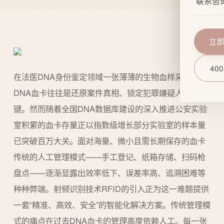
联系咨
企业文
网站功
服务流
域名服
立
技术实
网站后
400
在法医DNA身份鉴定领域一张薄薄的生物血样采集卡
DNA血卡往往是还原案件真相、锁定犯罪嫌疑人的关
键。然而随着全国DNA数据库建设的深入推进公安实验
室积累的血卡存量正以指数级增长部分实验室的样本量
已突破百万大关。面对海量、微小且需长期保存的血卡
传统的人工管理模式——手工登记、纸箱存储、扫码枪
盘点——逐渐显露出效率低下、误差率高、追溯困难等
种种弊端。射频识别技术RFID的引入正为这一难题提供
一套“精准、高效、安全”的智能化解决方案。传统管理模
式的痛点在过去DNA血卡的管理高度依赖人工。每一张