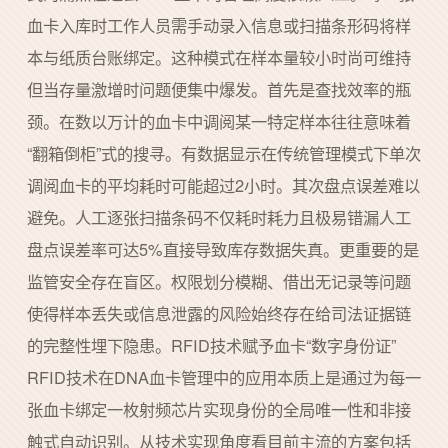
血卡入库时工作人员需手动录入信息或扫描条形码将样
本与纸质台账绑定。这种模式在样本量较小时尚可维持
但当存量激增时问题便集中爆发。首先是查找效率的瓶
颈。在数以万计的血卡中调阅某一特定样本往往意味着
“翻箱倒柜”式的搜寻。有数据显示在传统管理模式下单次
调阅血卡的平均耗时可能超过2小时。其次盘点误差难以
避免。人工逐张扫描条码不仅耗时耗力且极易错漏人工
盘点误差率可达5%直接导致库存数据失真。更重要的是
监管安全存在盲区。权限划分模糊、借出无记录等问题
使得样本丢失或信息泄露的风险始终存在给司法证据链
的完整性埋下隐患。RFID技术赋予血卡“数字身份证”
RFID技术在DNA血卡管理中的应用本质上是通过为每一
张血卡绑定一枚射频芯片实现身份的全局唯一性和非接
触式自动识别。从技术实现角度看目前主流的方案包括