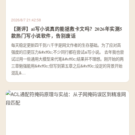
2026/8/7 21:42:58
【测评】ai写小说真的能拯救卡文吗？2026年实测5
款热门写小说软件，告别废话
每天稳定更新四千到八千字是网文作者的生存基础。为了应对高
强度的日更压力&#xff0c;不少同行都在尝试ai写小说。 去年我也尝
试过用一些通用大模型来代笔&#xff0c;结果并不理想。刚开始的两
三章勉强能用&#xff0c;但写到第五章之后&#xff0c;设定的背景开始
混乱&…