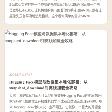
&#xff0c;实时控制一个舵机的角度&#xff1f;比如&#xff0c;用一个电
位器旋钮&#xff0c;让机械臂的关节跟着你的手转动&#xff0c;或者让
摄像头云台平滑地追踪目标。这个看似简单的需求&#xff0…
2026/8/7 2:47:17
Hugging Face模型与数据集本地化部署：从
snapshot_download到离线加载全攻略
1. 项目概述&#xff1a;为什么我们需要把Hugging Face的资源“搬回
家”&#xff1f;如果你正在接触机器学习或者自然语言处理&#xff0c;那
么Hugging Face对你来说一定不陌生。它就像一个巨大的开源宝