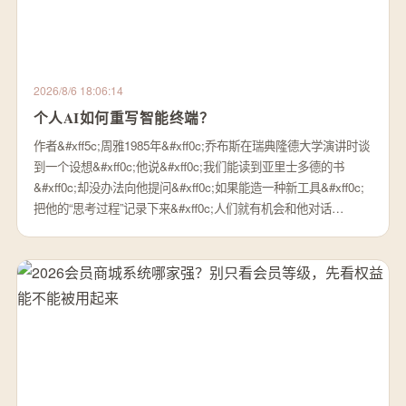
2026/8/6 18:06:14
个人AI如何重写智能终端？
作者&#xff5c;周雅1985年&#xff0c;乔布斯在瑞典隆德大学演讲时谈
到一个设想&#xff0c;他说&#xff0c;我们能读到亚里士多德的书
&#xff0c;却没办法向他提问&#xff0c;如果能造一种新工具&#xff0c;
把他的“思考过程”记录下来&#xff0c;人们就有机会和他对话…