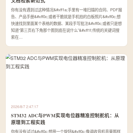
文档检索新范式
你有没有遇到过这种情况&#xff1a;手里有一堆扫描的合同、PDF报
告、产品手册&#xff0c;或者干脆就是手机拍的白板照片&#xff0c;想
快速找到里面某个表格的数据、某段手写批注&#xff0c;或者只是想
知道“第三页右下角那个图到底在说什么”&#xff1f;传统的关键词搜
索在…
2026/8/7 2:47:17
STM32 ADC与PWM实现电位器精准控制舵机：从
原理到工程实践
你有没有试过&#xff0c;想用一个旋钮&#xff0c;像调收音机音量那样