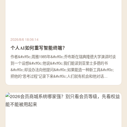
2026/8/6 18:06:14
个人AI如何重写智能终端？
作者&#xff5c;周雅1985年&#xff0c;乔布斯在瑞典隆德大学演讲时谈
到一个设想&#xff0c;他说&#xff0c;我们能读到亚里士多德的书
&#xff0c;却没办法向他提问&#xff0c;如果能造一种新工具&#xff0c;
把他的“思考过程”记录下来&#xff0c;人们就有机会和他对话…