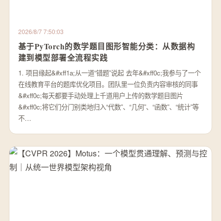
2026/8/7 7:50:03
基于PyTorch的数学题目图形智能分类：从数据构
建到模型部署全流程实践
1. 项目缘起&#xff1a;从一道“错题”说起 去年&#xff0c;我参与了一个
在线教育平台的题库优化项目。团队里一位负责内容审核的同事
&#xff0c;每天都要手动处理上千道用户上传的数学题目图片
&#xff0c;将它们分门别类地归入“代数”、“几何”、“函数”、“统计”等
不…