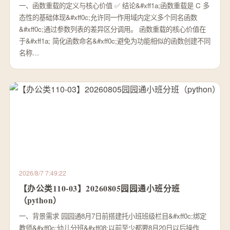
一、函数重载的定义与核心价值 ✅ 结论&#xff1a;函数重载是 C 多
态性的基础体现&#xff0c;允许同一作用域内定义多个同名函数
&#xff0c;通过参数列表的差异区分调用。 函数重载的核心价值在
于&#xff1a; 简化函数命名&#xff0c;避免为功能相似的函数创建不同
名称…
2026/8/7 7:49:22
【办公类110-03】20260805园园通小班分班
（python）
一、背景需求 园园通8月7日前搭建托小班班级栏目&#xff0c;绑定
教师&#xff0c;幼儿分班&#xff08;以前至少都要8月20日以后操作