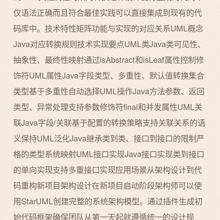
仅语法正确而且符合最佳实践可以直接集成到现有的代
码库中。技术特性矩阵功能与实现的对应关系UML概念
Java对应转换规则技术实现要点UML类Java类可见性、
抽象性、最终性映射通过isAbstract和isLeaf属性控制修
饰符UML属性Java字段类型、多重性、默认值转换集合
类型基于多重性自动选择UML操作Java方法参数、返回
类型、异常处理支持参数修饰符final和并发属性UML关
联Java字段/关联基于配置的转换策略支持关联关系的语
义保持UML泛化Java继承类到类、接口到接口的限制严
格的类型系统映射UML接口实现Java接口实现类到接口
的单向实现支持多重接口实现应用场景从架构设计到代
码重构新项目架构设计在新项目启动阶段架构师可以使
用StarUML创建完整的系统架构模型。通过插件生成初
始代码框架确保团队从第一天起就遵循统一的设计规