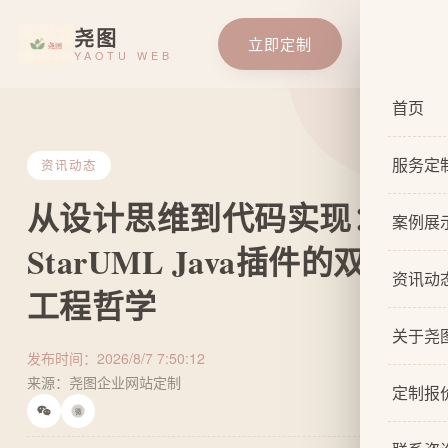
尧图
立即定制
YAOTU WEB
首页
服务定
资讯动态
从设计思维到代码实现：
服务总
案例展
StarUML Java插件的双向
基础企
资讯动
工程哲学
响应式
关于尧
自适应
发布时间：2026/8/7 7:50:12
来源：尧图企业网站定制
关于我
网站原
定制报
微
设计团
网站U