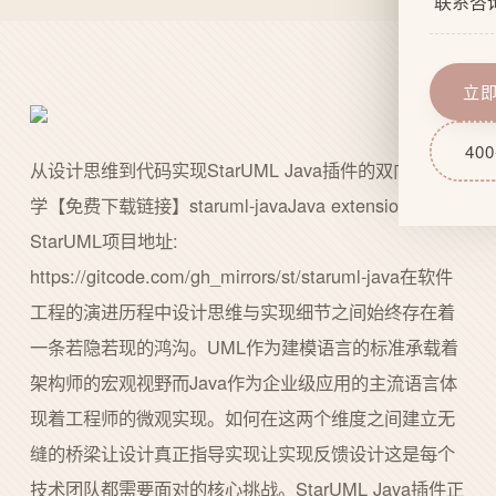
联系咨
企业文
网站功
服务流
域名服
立
技术实
网站后
400
从设计思维到代码实现StarUML Java插件的双向工程哲
学【免费下载链接】staruml-javaJava extension for
StarUML项目地址:
https://gitcode.com/gh_mirrors/st/staruml-java在软件
工程的演进历程中设计思维与实现细节之间始终存在着
一条若隐若现的鸿沟。UML作为建模语言的标准承载着
架构师的宏观视野而Java作为企业级应用的主流语言体
现着工程师的微观实现。如何在这两个维度之间建立无
缝的桥梁让设计真正指导实现让实现反馈设计这是每个
技术团队都需要面对的核心挑战。StarUML Java插件正