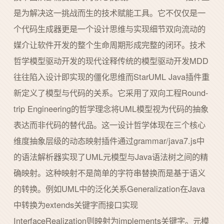
是为解决这一挑战而生的技术赋能工具。它不仅仅是一
个代码生成器更是一个设计思维与实现细节双向流动的
媒介让软件开发的整个生命周期形成完整的闭环。技术
哲学模型驱动开发的现代诠释传统的模型驱动开发MDD
往往陷入设计即实现的僵化思维而StarUML Java插件重
新定义了模型与代码的关系。它采用了双向工程Round-
trip Engineering的哲学理念将UML模型视为代码的抽象
表达而非代码的替代品。这一设计哲学体现在三个核心
维度抽象层级的动态映射插件通过grammar/java7.js中
的语法解析器实现了UML元模型与Java语法树之间的精
确映射。这种映射不是简单的字符串替换而是基于语义
的转换。例如UML中的泛化关系Generalization在Java
中转换为extends关键字而接口实现
InterfaceRealization则映射为implements关键字。元模