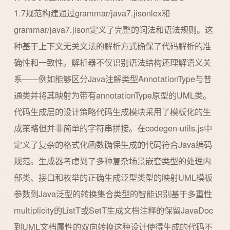
1.7规范构建通过grammar/java7.jisonlex和
grammar/java7.jison定义了完整的词法和语法规则。这
种基于上下文无关文法的解析方式确保了代码解析的准
确性和一致性。解析器不仅识别语法结构还理解语义关
系——例如能够区分Java注解类型AnnotationType与普
通类并将其映射为带有annotationType原型的UML类。
代码生成层的设计策略代码生成模块采用了模板化的生
成策略但并非简单的字符串拼接。在codegen-utils.js中
定义了复杂的格式化函数确保生成的代码符合Java编码
规范。生成器考虑到了多种复杂场景嵌套类型的处理内
部类、接口和枚举的正确生成泛型类型的映射UML模板
参数到Java泛型的转换集合类型的智能识别基于多重性
multiplicity的ListT或SetT生成文档注释的保留JavaDoc
到UML文档属性的双向转换这种设计使得生成的代码不