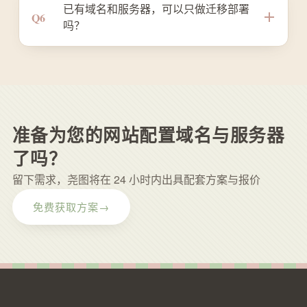
已有域名和服务器，可以只做迁移部署
中获得长期保障。
器 root 凭证与运维文档，您可自主管理；也可
Q6
吗？
委托尧图托管运维，按需选择，灵活切换。
当然可以。尧图提供独立的服务器迁移与部署
服务，包含环境搭建、数据迁移、解析切换与
上线体检，按迁移工作量单独报价，不影响您
现有域名与服务器归属。
准备为您的网站配置域名与服务器
了吗？
留下需求，尧图将在 24 小时内出具配套方案与报价
免费获取方案
→