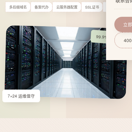
联系咨
企业文
网站功
多后缀域名
备案代办
云服务器配置
SSL证书
部署上线
服务流
域名服
立
技术实
网站后
99.9% 可用率
400
7×24 运维值守