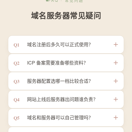
FAQ · 常见问题
域名服务器常见疑问
域名注册后多久可以正式使用？
Q1
域名注册成功后即时生效，但需完成实名认证
ICP 备案需要准备哪些资料？
Q2
（约 1-3 个工作日）与 ICP 备案后方可绑定国
内服务器对外访问。尧图会协助您同步推进实
企业备案通常需提供营业执照、法人身份证、
服务器配置选哪一档比较合适？
Q3
名与备案，缩短整体周期。
网站负责人身份证及核验照、域名证书等。尧
图备案专员会提供清单模板并预审资料，避免
一般展示型官网选入门版即可；日访问量数千
网站上线后服务器出问题谁负责？
Q4
因格式问题被退回。
至上万、含表单或轻交互的成长型企业推荐标
准版；电商、门户或高并发业务建议企业版。
选择尧图配套服务的客户，上线后由我们负责
域名和服务器可以自己管理吗？
Q5
尧图可先评估您的业务再给出选型建议。
服务器巡检与异常响应，标准版及以上含每日
备份与监控告警，可在《网站后期维护》服务
可以。尧图交付时会提供域名管理后台、服务