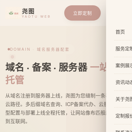
尧图
立即定制
YAOTU WEB
首页
服务定
DOMAIN · 域名服务器配套
域名 · 备案 · 服务器
一站式
服务总
案例展
托管
基础企
资讯动
响应式
从域名注册到服务器上线，尧图为您缝制一条稳妥的上
关于尧
自适应
云路径。多后缀域名查询、ICP备案代办、云服务器选
型配置与部署上线全程托管，让网站像布匹般顺滑铺展
关于我
网站原
定制报
到互联网。
设计团
网站U