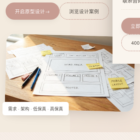
联系咨
企业文
网站功
开启原型设计
→
浏览设计案例
服务流
域名服
立
技术实
网站后
400
需求 · 架构 · 低保真 · 高保真