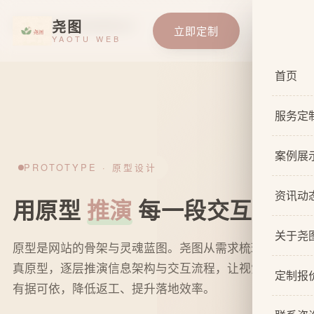
尧图
首页
/
服务定制
/
网站原型设计
立即定制
YAOTU WEB
首页
服务定
服务总
案例展
PROTOTYPE · 原型设计
基础企
资讯动
用原型
推演
每一段交互旅程
响应式
关于尧
自适应
原型是网站的骨架与灵魂蓝图。尧图从需求梳理到高保
真原型，逐层推演信息架构与交互流程，让视觉与开发
关于我
网站原
定制报
有据可依，降低返工、提升落地效率。
设计团
网站U